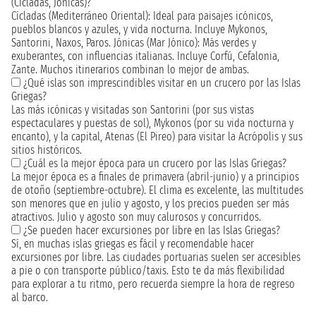
(Cícladas, Jónicas)?
Cícladas (Mediterráneo Oriental): Ideal para paisajes icónicos,
pueblos blancos y azules, y vida nocturna. Incluye Mykonos,
Santorini, Naxos, Paros. Jónicas (Mar Jónico): Más verdes y
exuberantes, con influencias italianas. Incluye Corfú, Cefalonia,
Zante. Muchos itinerarios combinan lo mejor de ambas.
¿Qué islas son imprescindibles visitar en un crucero por las Islas
Griegas?
Las más icónicas y visitadas son Santorini (por sus vistas
espectaculares y puestas de sol), Mykonos (por su vida nocturna y
encanto), y la capital, Atenas (El Pireo) para visitar la Acrópolis y sus
sitios históricos.
¿Cuál es la mejor época para un crucero por las Islas Griegas?
La mejor época es a finales de primavera (abril-junio) y a principios
de otoño (septiembre-octubre). El clima es excelente, las multitudes
son menores que en julio y agosto, y los precios pueden ser más
atractivos. Julio y agosto son muy calurosos y concurridos.
¿Se pueden hacer excursiones por libre en las Islas Griegas?
Sí, en muchas islas griegas es fácil y recomendable hacer
excursiones por libre. Las ciudades portuarias suelen ser accesibles
a pie o con transporte público/taxis. Esto te da más flexibilidad
para explorar a tu ritmo, pero recuerda siempre la hora de regreso
al barco.