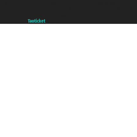
P.Iva 06206400720 - Capital Social € 100.000,00 i.v. - Registrado en la
Cámara de Comercio de Génova con REA 433093. - Aut. Prov. n° 6167/131601
- Seguro Unipol - polizza n. 206484182
A portal of the
Taoticket
group