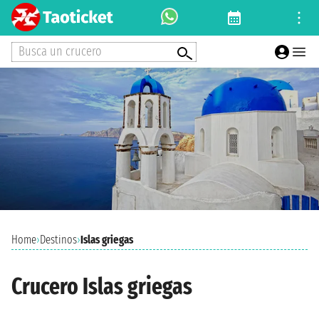
Busca un crucero
Home
›
Destinos
›
Islas griegas
Crucero Islas griegas