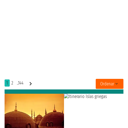
1
2
..144
Ordenar