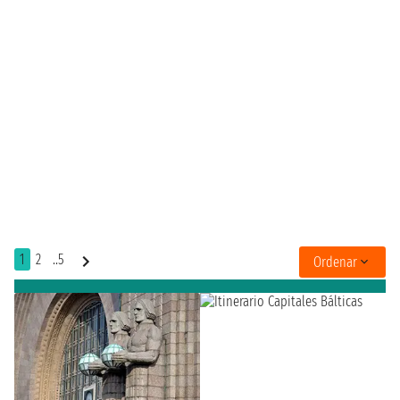
1
2
..5
Ordenar