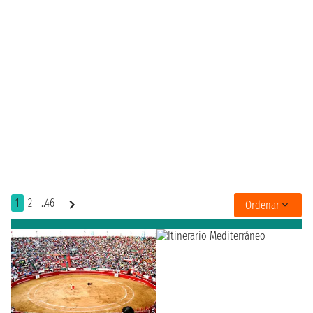
1
2
..46
Ordenar