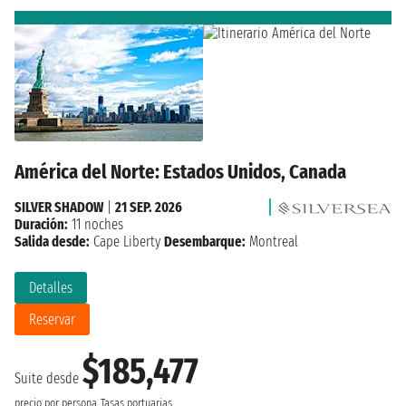
América del Norte: Estados Unidos, Canada
SILVER SHADOW
|
21 SEP. 2026
Duración:
11 noches
Salida desde:
Cape Liberty
Desembarque:
Montreal
Detalles
Reservar
$185,477
Suite desde
precio por persona
Tasas portuarias