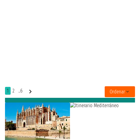
1
2
..6
Ordenar