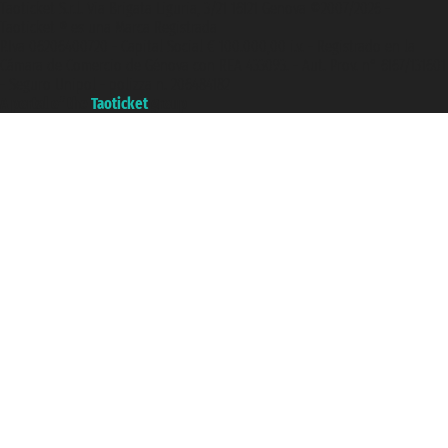
Taoticket S.r.l. Via Brigata Liguria, 3/21 16121 Genova ©2007/2026 -
Taoticket ® es una Marca Registrada
P.Iva 06206400720 - Capital Social € 100.000,00 i.v. - Registrado en la
Cámara de Comercio de Génova con REA 433093. - Aut. Prov. n° 6167/131601
- Seguro Unipol - polizza n. 206484182
A portal of the
Taoticket
group