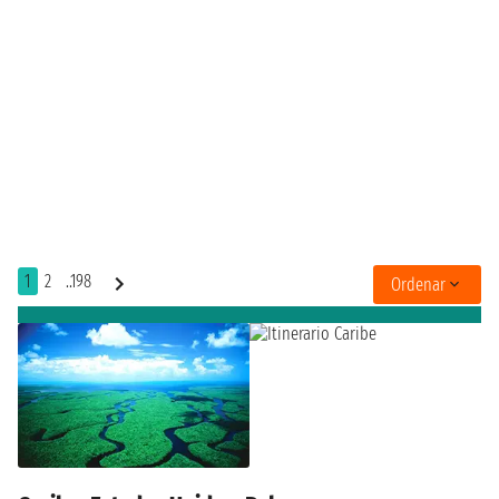
1
2
..198
Ordenar