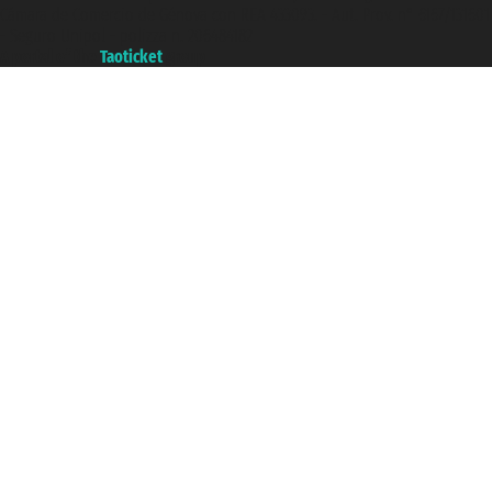
Cámara de Comercio de Génova con REA 433093. - Aut. Prov. n° 6167/131601
- Seguro Unipol - polizza n. 206484182
A portal of the
Taoticket
group