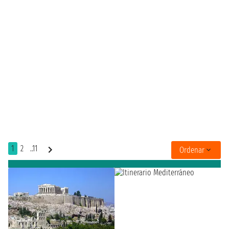
1
2
..11
Ordenar