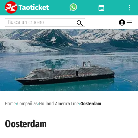
Busca un crucero
Home
›
Compañías
›
Holland America Line
›
Oosterdam
Oosterdam