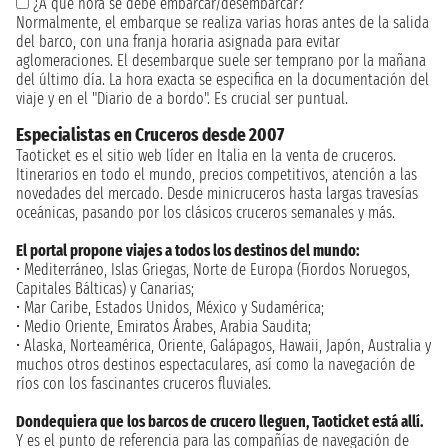
¿A qué hora se debe embarcar/desembarcar?
Normalmente, el embarque se realiza varias horas antes de la salida
del barco, con una franja horaria asignada para evitar
aglomeraciones. El desembarque suele ser temprano por la mañana
del último día. La hora exacta se especifica en la documentación del
viaje y en el "Diario de a bordo". Es crucial ser puntual.
Especialistas en Cruceros desde 2007
Taoticket es el sitio web líder en Italia en la venta de cruceros.
Itinerarios en todo el mundo, precios competitivos, atención a las
novedades del mercado. Desde minicruceros hasta largas travesías
oceánicas, pasando por los clásicos cruceros semanales y más.
El portal propone viajes a todos los destinos del mundo:
• Mediterráneo, Islas Griegas, Norte de Europa (Fiordos Noruegos,
Capitales Bálticas) y Canarias;
• Mar Caribe, Estados Unidos, México y Sudamérica;
• Medio Oriente, Emiratos Árabes, Arabia Saudita;
• Alaska, Norteamérica, Oriente, Galápagos, Hawaii, Japón, Australia y
muchos otros destinos espectaculares, así como la navegación de
ríos con los fascinantes cruceros fluviales.
Dondequiera que los barcos de crucero lleguen, Taoticket está allí.
Y es el punto de referencia para las compañías de navegación de