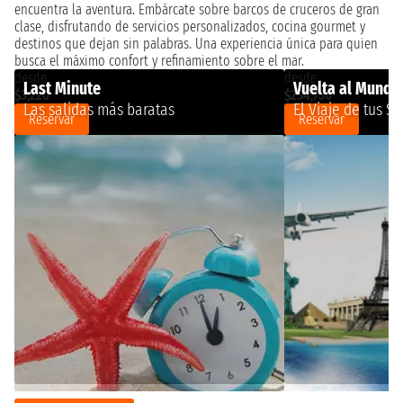
encuentra la aventura. Embárcate sobre barcos de cruceros de gran
clase, disfrutando de servicios personalizados, cocina gourmet y
destinos que dejan sin palabras. Una experiencia única para quien
busca el máximo confort y refinamiento sobre el mar.
desde
desde
Last Minute
Vuelta al Mundo
$3,220
$254,756
Las salidas más baratas
El Viaje de tus S
Reservar
Reservar