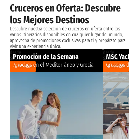
Cruceros en Oferta: Descubre
los Mejores Destinos
Descubre nuestra selección de cruceros en oferta entre los
varios itinerarios disponibles en cualquier lugar del mundo,
aprovecha de promociones exclusivas para ti y prepárate para
vivir una experiencia única.
desde
desde
Promoción de la Semana
MSC Yacht C
$8,642
$20,402
7 noches en el Mediterráneo y Grecia
Cruceros de va
Reservar
Reservar