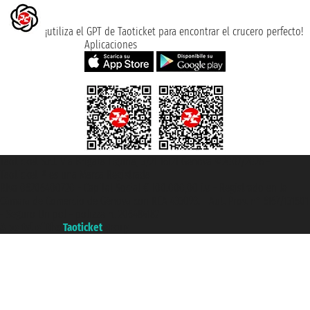
¡utiliza el GPT de Taoticket para encontrar el crucero perfecto!
Aplicaciones
Taoticket S.r.l. Via Brigata Liguria, 3/21 16121 Genova ©2007/2026 -
Taoticket ® es una Marca Registrada
P.Iva 06206400720 - Capital Social € 100.000,00 i.v. - Registrado en la
Cámara de Comercio de Génova con REA 433093. - Aut. Prov. n° 6167/131601
- Seguro Unipol - polizza n. 206484182
A portal of the
Taoticket
group