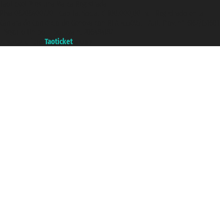
Taoticket ® es una Marca Registrada
P.Iva 06206400720 - Capital Social € 100.000,00 i.v. - Registrado en la
Cámara de Comercio de Génova con REA 433093. - Aut. Prov. n° 6167/131601
- Seguro Unipol - polizza n. 206484182
A portal of the
Taoticket
group