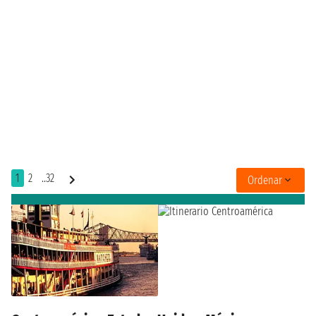
1
2
..32
Ordenar