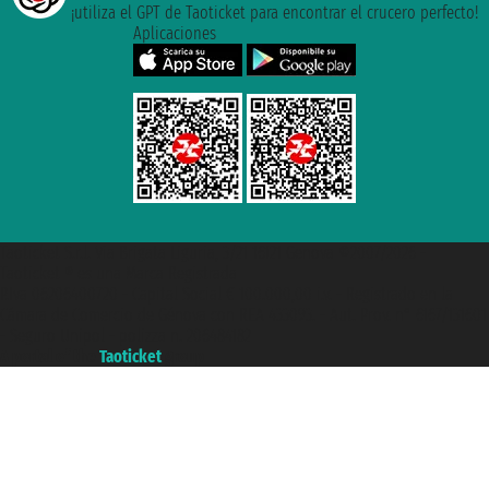
¡utiliza el GPT de Taoticket para encontrar el crucero perfecto!
Aplicaciones
Taoticket S.r.l. Via Brigata Liguria, 3/21 16121 Genova ©2007/2026 -
Taoticket ® es una Marca Registrada
P.Iva 06206400720 - Capital Social € 100.000,00 i.v. - Registrado en la
Cámara de Comercio de Génova con REA 433093. - Aut. Prov. n° 6167/131601
- Seguro Unipol - polizza n. 206484182
A portal of the
Taoticket
group