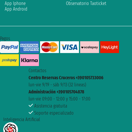
App Iphone
Observatorio Taoticket
App Android
Pagos
Contactos
Centro Reservas Cruceros +390105733006
lun-vie 9/19 - sáb 9/13 (32 lineas)
Administración +390105704878
lun-vie 09:00 - 12:00 y 15:00 - 17:00
Asistencia gratuita
Soporte especializado
Inteligencia Artificial