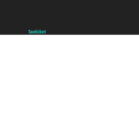
Taoticket S.r.l. Via Brigata Liguria, 3/21 16121 Genova ©2007/2026 -
Taoticket ® es una Marca Registrada
P.Iva 06206400720 - Capital Social € 100.000,00 i.v. - Registrado en la
Cámara de Comercio de Génova con REA 433093. - Aut. Prov. n° 6167/131601
- Seguro Unipol - polizza n. 206484182
A portal of the
Taoticket
group