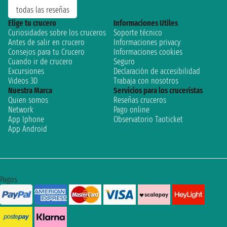
todas las reseñas
Elige tu crucero
Informaciones Utiles
Curiosidades sobre los cruceros
Soporte técnico
Antes de salir en crucero
Informaciones privacy
Consejos para tu Crucero
Informaciones cookies
Cuando ir de crucero
Seguro
Excursiones
Declaración de accesibilidad
Videos 3D
Trabaja con nosotros
Nuestra Marca
Servicios para los cruceristas
Quien somos
Reseñas cruceros
Network
Pago online
App Iphone
Observatorio Taoticket
App Android
Pagos