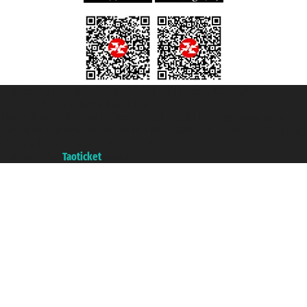
Taoticket S.r.l. Via Brigata Liguria, 3/21 16121 Genova ©2007/2026 -
Taoticket ® es una Marca Registrada
P.Iva 06206400720 - Capital Social € 100.000,00 i.v. - Registrado en la
Cámara de Comercio de Génova con REA 433093. - Aut. Prov. n° 6167/131601
- Seguro Unipol - polizza n. 206484182
A portal of the
Taoticket
group