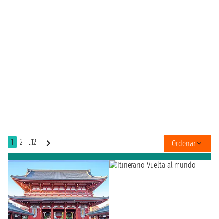
1
2
..12
Ordenar