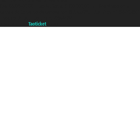
Taoticket ® es una Marca Registrada
P.Iva 06206400720 - Capital Social € 100.000,00 i.v. - Registrado en la
Cámara de Comercio de Génova con REA 433093. - Aut. Prov. n° 6167/131601
- Seguro Unipol - polizza n. 206484182
A portal of the
Taoticket
group