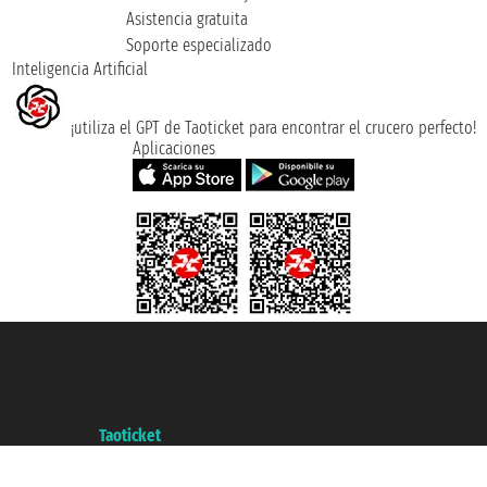
Asistencia gratuita
Soporte especializado
Inteligencia Artificial
¡utiliza el GPT de Taoticket para encontrar el crucero perfecto!
Aplicaciones
Taoticket S.r.l. Via Brigata Liguria, 3/21 16121 Genova ©2007/2026 -
Taoticket ® es una Marca Registrada
P.Iva 06206400720 - Capital Social € 100.000,00 i.v. - Registrado en la
Cámara de Comercio de Génova con REA 433093. - Aut. Prov. n° 6167/131601
- Seguro Unipol - polizza n. 206484182
A portal of the
Taoticket
group