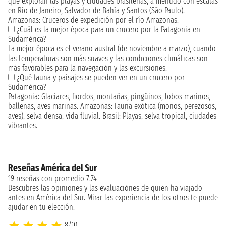
que exploran las playas y ciudades brasileñas, a menudo con escalas
en Río de Janeiro, Salvador de Bahía y Santos (São Paulo).
Amazonas: Cruceros de expedición por el río Amazonas.
¿Cuál es la mejor época para un crucero por la Patagonia en
Sudamérica?
La mejor época es el verano austral (de noviembre a marzo), cuando
las temperaturas son más suaves y las condiciones climáticas son
más favorables para la navegación y las excursiones.
¿Qué fauna y paisajes se pueden ver en un crucero por
Sudamérica?
Patagonia: Glaciares, fiordos, montañas, pingüinos, lobos marinos,
ballenas, aves marinas. Amazonas: Fauna exótica (monos, perezosos,
aves), selva densa, vida fluvial. Brasil: Playas, selva tropical, ciudades
vibrantes.
Reseñas América del Sur
19 reseñas con promedio 7.74
Descubres las opiniones y las evaluaciónes de quien ha viajado
antes en América del Sur. Mirar las experiencia de los otros te puede
ajudar en tu elección.
8/10