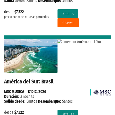
Salida desde:
Santos
Desembarque:
Santos
desde
$7,322
Detalles
precio por persona
Tasas portuarias
Reservar
América del Sur: Brasil
MSC MUSICA
|
17 DIC. 2026
Duración:
3 noches
Salida desde:
Santos
Desembarque:
Santos
desde
$7,322
Detalles