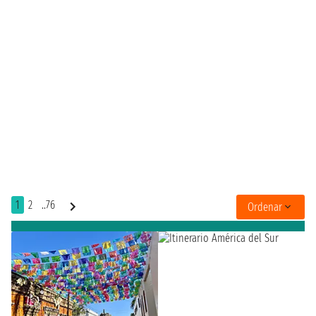
1
2
..76
Ordenar