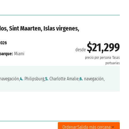
os, Sint Maarten, Islas virgenes,
2026
$21,299
desde
arque:
Miami
precio por persona
Tasas
portuarias
navegación,
4.
Philipsburg,
5.
Charlotte Amalie,
6.
navegación,
Ordenar:
Salida más cercana