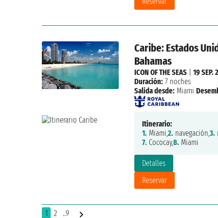
Reservar
Caribe: Estados Unid
Bahamas
ICON OF THE SEAS
|
19 SEP. 
Duración:
7 noches
Salida desde:
Miami
Desemb
Itinerario:
1.
Miami,
2.
navegación,
3.
7.
Cococay,
8.
Miami
Detalles
Reservar
1
2
..9