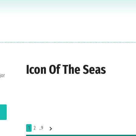
Icon Of The Seas
jor
1
2
..9