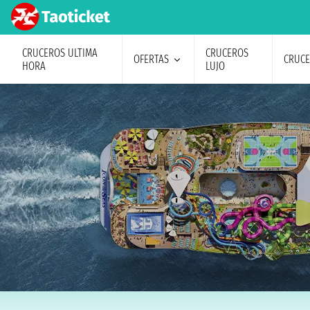
CRUCEROS ULTIMA
CRUCEROS
OFERTAS
CRUC
HORA
LUJO