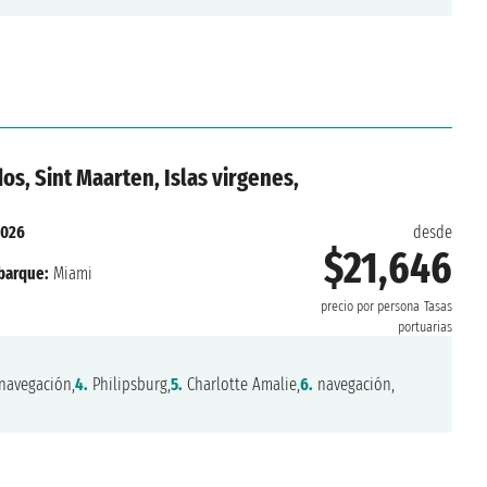
os, Sint Maarten, Islas virgenes,
2026
desde
$21,646
arque:
Miami
precio por persona
Tasas
portuarias
navegación,
4.
Philipsburg,
5.
Charlotte Amalie,
6.
navegación,