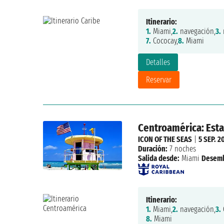
Itinerario:
1.
Miami,
2.
navegación,
3.
7.
Cococay,
8.
Miami
Detalles
Reservar
Centroamérica: Est
ICON OF THE SEAS
|
5 SEP. 2
Duración:
7 noches
Salida desde:
Miami
Desemb
Itinerario:
1.
Miami,
2.
navegación,
3.
8.
Miami