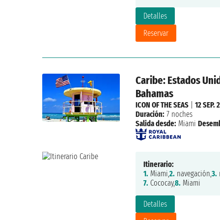
Detalles
Reservar
Caribe: Estados Unid
Bahamas
ICON OF THE SEAS
|
12 SEP. 
Duración:
7 noches
Salida desde:
Miami
Desemb
Itinerario:
1.
Miami,
2.
navegación,
3.
7.
Cococay,
8.
Miami
Detalles