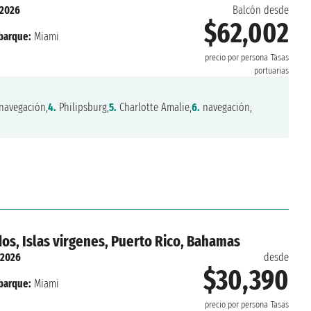
 2026
Balcón desde
$62,002
arque:
Miami
precio por persona
Tasas
portuarias
navegación,
4.
Philipsburg,
5.
Charlotte Amalie,
6.
navegación,
dos, Islas virgenes, Puerto Rico, Bahamas
 2026
desde
$30,390
arque:
Miami
precio por persona
Tasas