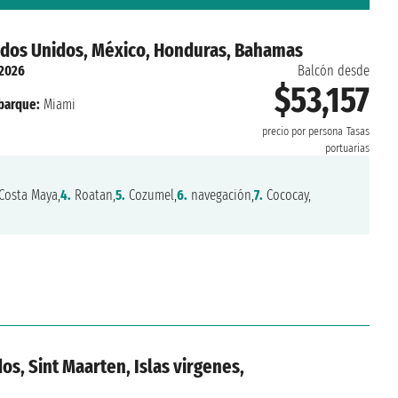
ados Unidos, México, Honduras, Bahamas
 2026
Balcón desde
$53,157
arque:
Miami
precio por persona
Tasas
portuarias
Costa Maya,
4.
Roatan,
5.
Cozumel,
6.
navegación,
7.
Cococay,
os, Sint Maarten, Islas virgenes,