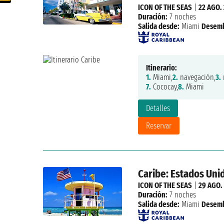
ICON OF THE SEAS
|
22 AGO.
Duración:
7 noches
Salida desde:
Miami
Desemb
Itinerario:
1.
Miami,
2.
navegación,
3.
7.
Cococay,
8.
Miami
Detalles
Reservar
Caribe: Estados Uni
ICON OF THE SEAS
|
29 AGO.
Duración:
7 noches
Salida desde:
Miami
Desemb