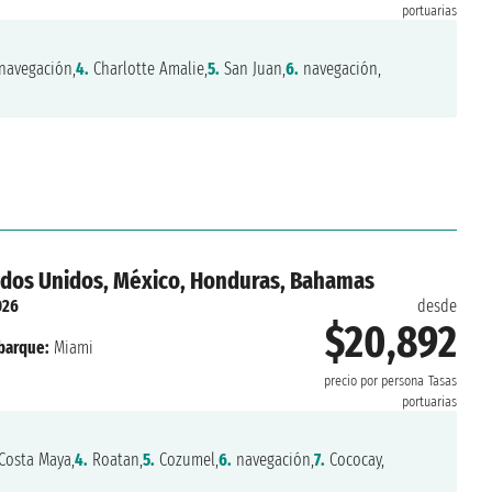
portuarias
navegación,
4.
Charlotte Amalie,
5.
San Juan,
6.
navegación,
ados Unidos, México, Honduras, Bahamas
026
desde
$20,892
arque:
Miami
precio por persona
Tasas
portuarias
Costa Maya,
4.
Roatan,
5.
Cozumel,
6.
navegación,
7.
Cococay,