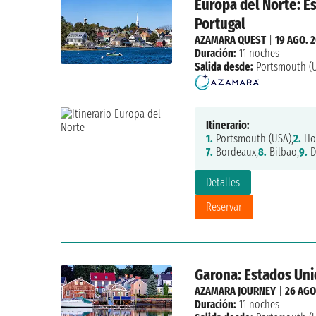
Europa del Norte: Es
Portugal
AZAMARA QUEST
|
19 AGO. 
Duración:
11 noches
Salida desde:
Portsmouth (
Itinerario:
1.
Portsmouth (USA),
2.
Hon
7.
Bordeaux,
8.
Bilbao,
9.
D
Detalles
Reservar
Garona: Estados Unid
AZAMARA JOURNEY
|
26 AGO
Duración:
11 noches