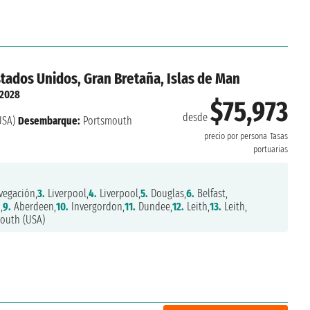
stados Unidos, Gran Bretaña, Islas de Man
 2028
$75,973
desde
USA)
Desembarque:
Portsmouth
precio por persona
Tasas
portuarias
egación,
3.
Liverpool,
4.
Liverpool,
5.
Douglas,
6.
Belfast,
,
9.
Aberdeen,
10.
Invergordon,
11.
Dundee,
12.
Leith,
13.
Leith,
outh (USA)