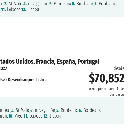
en,
3.
St Malo,
4.
navegación,
5.
Bordeaux,
6.
Bordeaux,
7.
Bordeaux,
,
11.
Leixoes,
12.
Lisboa
tados Unidos, Francia, España, Portugal
2027
desde
$70,852
USA)
Desembarque:
Lisboa
precio por persona
Tasas
portuarias
fleur,
3.
St Malo,
4.
navegación,
5.
Bordeaux,
6.
Bordeaux,
ijon,
10.
Vigo,
11.
Leixoes,
12.
Lisboa