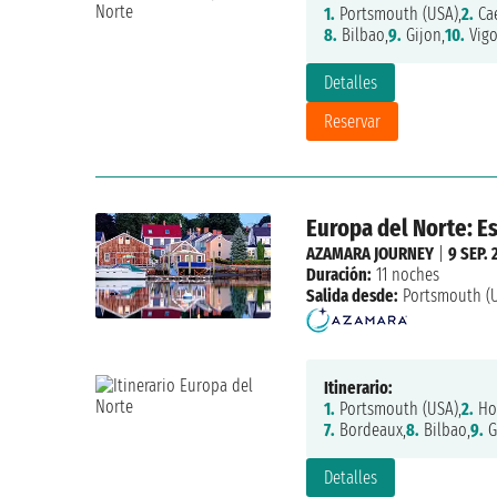
1.
Portsmouth (USA),
2.
Ca
8.
Bilbao,
9.
Gijon,
10.
Vigo
Detalles
Reservar
Europa del Norte: Es
AZAMARA JOURNEY
|
9 SEP. 
Duración:
11 noches
Salida desde:
Portsmouth (
Itinerario:
1.
Portsmouth (USA),
2.
Hon
7.
Bordeaux,
8.
Bilbao,
9.
G
Detalles