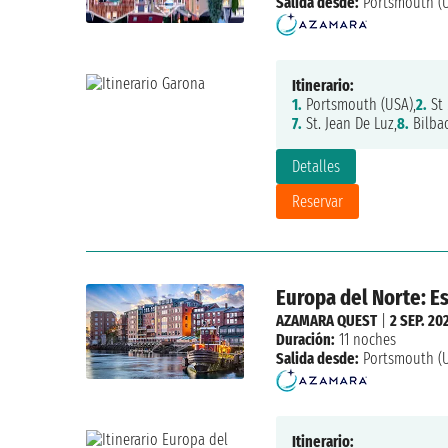
Salida desde:
Portsmouth (
Itinerario:
1.
Portsmouth (USA),
2.
St 
7.
St. Jean De Luz,
8.
Bilba
Detalles
Reservar
Europa del Norte: Es
AZAMARA QUEST
|
2 SEP. 20
Duración:
11 noches
Salida desde:
Portsmouth (
Itinerario: