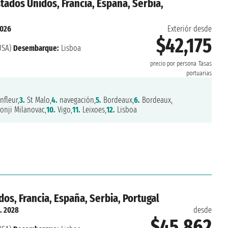
tados Unidos, Francia, España, Serbia,
2026
Exteriór desde
$42,175
USA)
Desembarque:
Lisboa
precio por persona
Tasas
portuarias
fleur,
3.
St Malo,
4.
navegación,
5.
Bordeaux,
6.
Bordeaux,
onji Milanovac,
10.
Vigo,
11.
Leixoes,
12.
Lisboa
os, Francia, España, Serbia, Portugal
. 2028
desde
$45,862