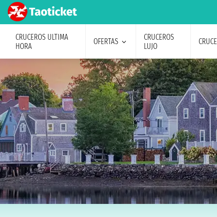
CRUCEROS ULTIMA
CRUCEROS
OFERTAS
CRUC
HORA
LUJO