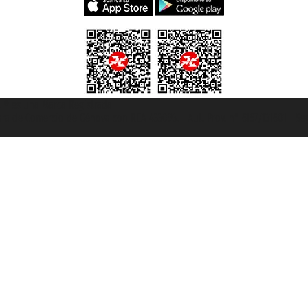
et ® es una Marca Registrada
mara de Comercio de Génova con REA 433093. - Aut. Prov. n° 6167/131601 - Se