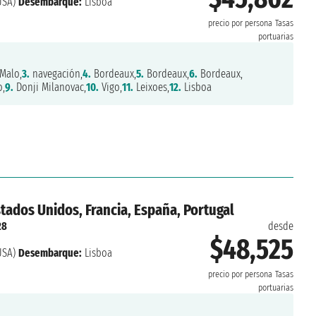
USA)
Desembarque:
Lisboa
precio por persona
Tasas
portuarias
Malo,
3.
navegación,
4.
Bordeaux,
5.
Bordeaux,
6.
Bordeaux,
o,
9.
Donji Milanovac,
10.
Vigo,
11.
Leixoes,
12.
Lisboa
tados Unidos, Francia, España, Portugal
28
desde
$48,525
USA)
Desembarque:
Lisboa
precio por persona
Tasas
portuarias