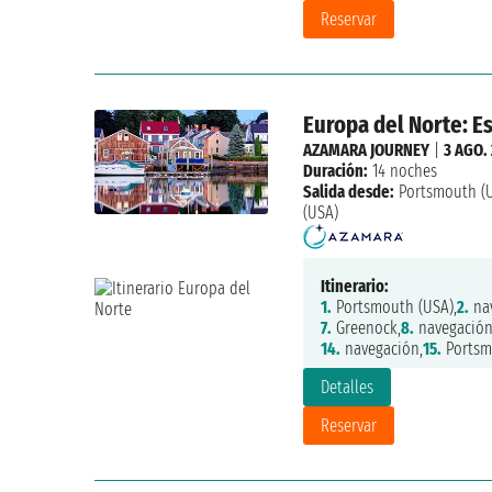
Reservar
Europa del Norte: E
AZAMARA JOURNEY
|
3 AGO.
Duración:
14 noches
Salida desde:
Portsmouth (
(USA)
Itinerario:
1.
Portsmouth (USA),
2.
nav
7.
Greenock,
8.
navegación
14.
navegación,
15.
Portsm
Detalles
Reservar