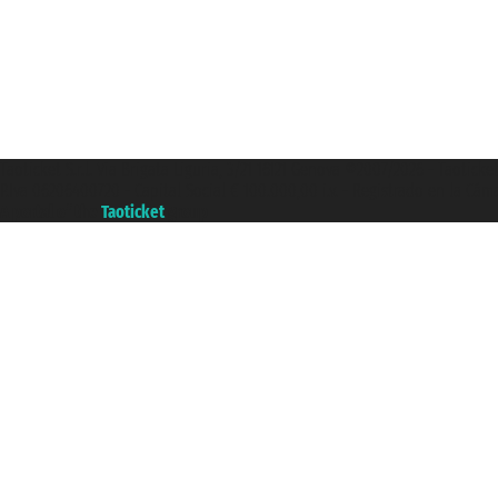
Taoticket S.r.l. Via Brigata Liguria, 3/21 16121 Genova ©2007/2026 - Taotick
P.Iva 06206400720 - Capital Social € 100.000,00 i.v. - Registrado en la Cá
A portal of the
Taoticket
group