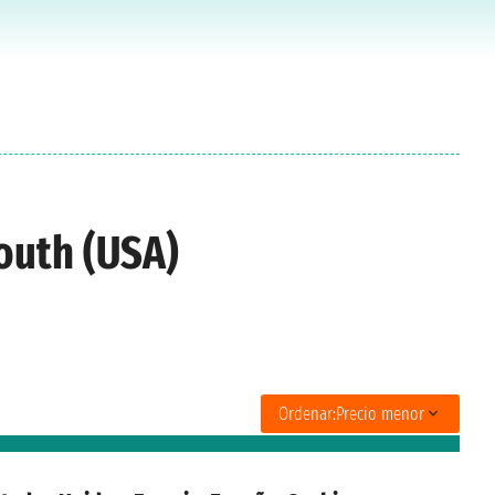
outh (USA)
Ordenar:
Precio menor