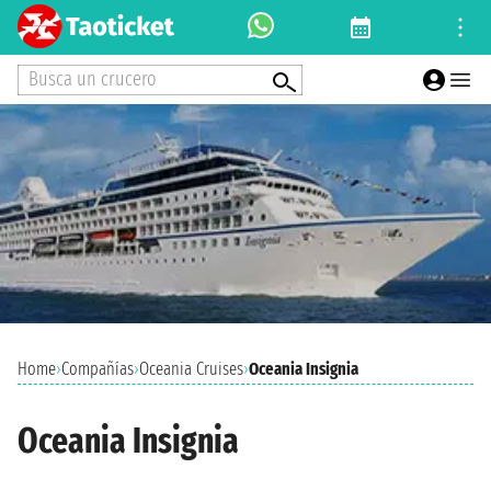
Busca un crucero
Home
›
Compañías
›
Oceania Cruises
›
Oceania Insignia
Oceania Insignia