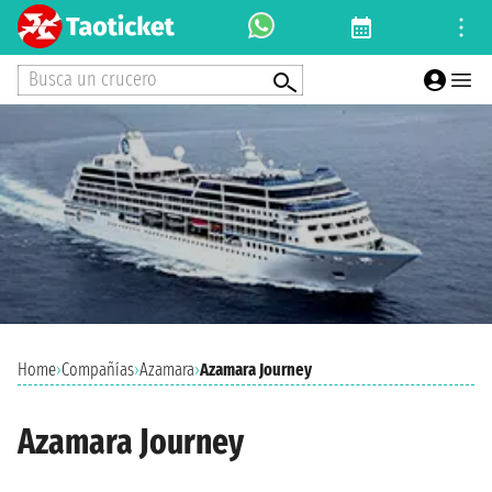
Busca un crucero
Home
›
Compañías
›
Azamara
›
Azamara Journey
Azamara Journey