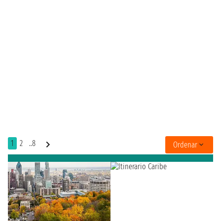
1
2
..8
Ordenar