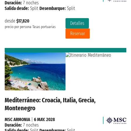
Duración:
7 noches
Salida desde:
Split
Desembarque:
Split
desde
$17,820
Detalles
precio por persona
Tasas portuarias
Reservar
Mediterráneo: Croacia, Italia, Grecia,
Montenegro
MSC ARMONIA
|
6 MAY. 2028
Duración:
7 noches
Salida desde:
Split
Desembarque:
Split