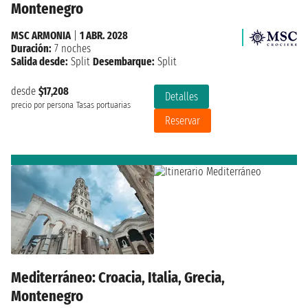
Montenegro
MSC ARMONIA
|
1 ABR. 2028
Duración:
7 noches
Salida desde:
Split
Desembarque:
Split
desde
$17,208
Detalles
precio por persona
Tasas portuarias
Reservar
Mediterráneo: Croacia, Italia, Grecia,
Montenegro