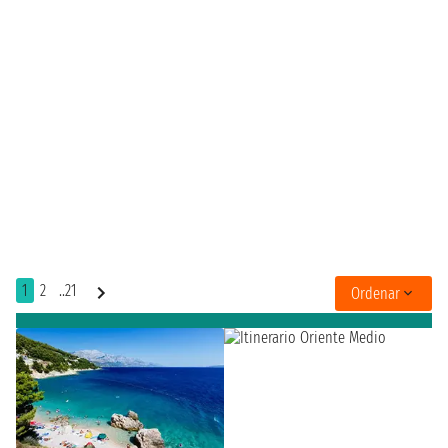
1
2
..21
Ordenar