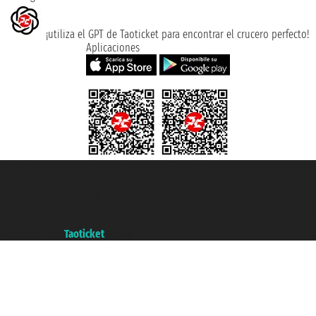
¡utiliza el GPT de Taoticket para encontrar el crucero perfecto!
Aplicaciones
Taoticket S.r.l. Via Brigata Liguria, 3/21 16121 Genova ©2007/2026 -
Taoticket ® es una Marca Registrada
P.Iva 06206400720 - Capital Social € 100.000,00 i.v. - Registrado en la
Cámara de Comercio de Génova con REA 433093. - Aut. Prov. n° 6167/131601
- Seguro Unipol - polizza n. 206484182
A portal of the
Taoticket
group