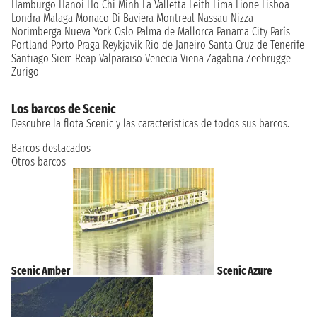
Hamburgo
Hanoi
Ho Chi Minh
La Valletta
Leith
Lima
Lione
Lisboa
Londra
Malaga
Monaco Di Baviera
Montreal
Nassau
Nizza
Norimberga
Nueva York
Oslo
Palma de Mallorca
Panama City
París
Portland
Porto
Praga
Reykjavik
Rio de Janeiro
Santa Cruz de Tenerife
Santiago
Siem Reap
Valparaiso
Venecia
Viena
Zagabria
Zeebrugge
Zurigo
Los barcos de Scenic
Descubre la flota Scenic y las características de todos sus barcos.
Barcos destacados
Otros barcos
Scenic Amber
Scenic Azure