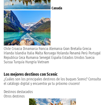
Canada
Chile
Croacia
Dinamarca
Francia
Alemania
Gran Bretaña
Grecia
Irlanda
Islandia
Italia
Malta
Noruega
Holanda
Panamá
Perù
Portugal
Republica Ceca
Rumania
Senegal
España
Estados Unidos
Suecia
Suissa
Turquía
Hungría
Vietnam
Los mejores destinos con Scenic
¿Cuáles son los principales destinos de los buques Scenic? Consulta
el catálogo digital y encuentra ya tu próximo crucero!
Destinos destacados
Otros destinos