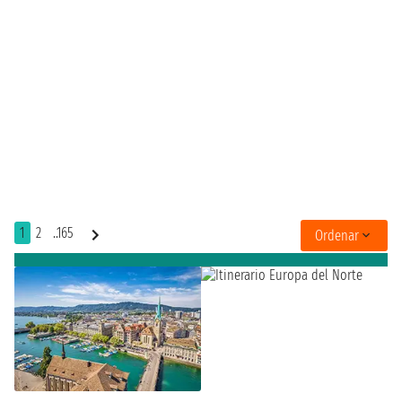
1
2
..165
Ordenar