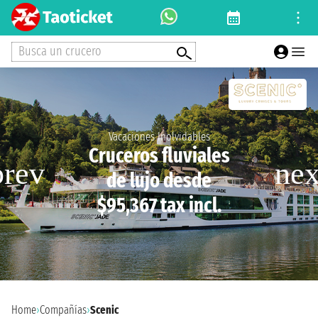
Busca un crucero
Vacaciones Inolvidables
Cruceros fluviales
de lujo desde
$95,367 tax incl.
Home
›
Compañías
›
Scenic