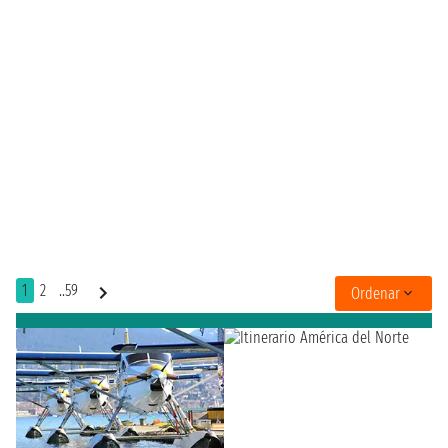
1
2
..59
Ordenar