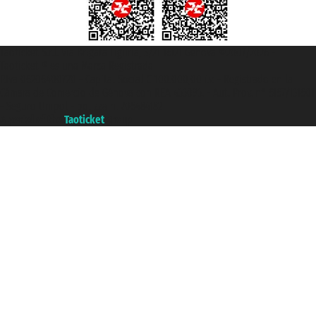
Taoticket S.r.l. Via Brigata Liguria, 3/21 16121 Genova ©2007/2026 -
Taoticket ® es una Marca Registrada
P.Iva 06206400720 - Capital Social € 100.000,00 i.v. - Registrado en la
Cámara de Comercio de Génova con REA 433093. - Aut. Prov. n° 6167/131601
- Seguro Unipol - polizza n. 206484182
A portal of the
Taoticket
group