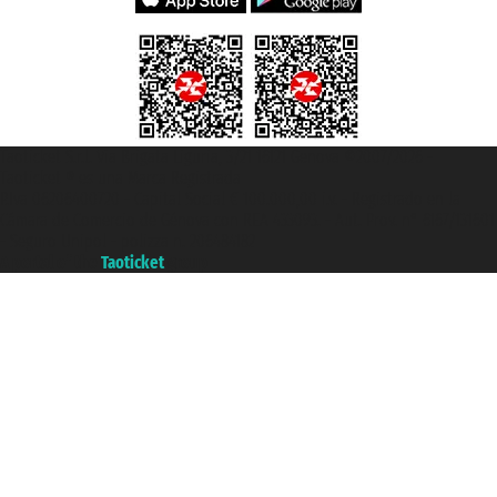
Taoticket S.r.l. Via Brigata Liguria, 3/21 16121 Genova ©2007/2026 -
Taoticket ® es una Marca Registrada
P.Iva 06206400720 - Capital Social € 100.000,00 i.v. - Registrado en la
Cámara de Comercio de Génova con REA 433093. - Aut. Prov. n° 6167/131601
- Seguro Unipol - polizza n. 206484182
A portal of the
Taoticket
group