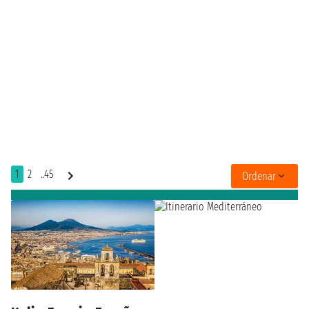
1
2
..45
Ordenar