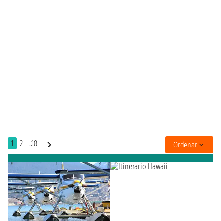
1
2
..18
Ordenar