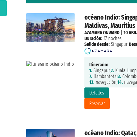
océano Indio: Singap
Maldivas, Mauritius
AZAMARA ONWARD
|
10 ABR
Duración:
17 noches
Salida desde:
Singapur
Des
Itinerario:
1.
Singapur,
2.
Kuala Lump
7.
Hambantota,
8.
Colomb
13.
navegación,
14.
navega
Detalles
Reservar
océano Indio: Qatar,