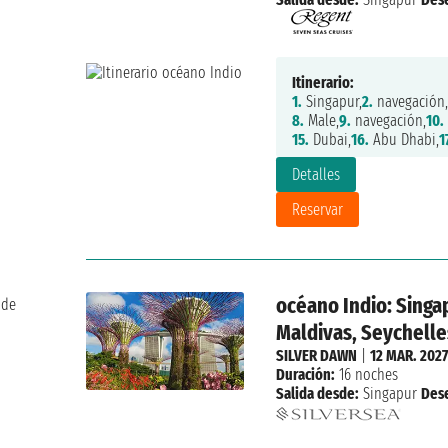
Itinerario:
1.
Singapur,
2.
navegación,
8.
Male,
9.
navegación,
10.
15.
Dubai,
16.
Abu Dhabi,
1
Detalles
Reservar
océano Indio: Singap
 de
Maldivas, Seychelle
SILVER DAWN
|
12 MAR. 2027
Duración:
16 noches
Salida desde:
Singapur
Des