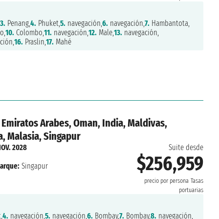
3.
Penang,
4.
Phuket,
5.
navegación,
6.
navegación,
7.
Hambantota,
o,
10.
Colombo,
11.
navegación,
12.
Male,
13.
navegación,
ción,
16.
Praslin,
17.
Mahé
 Emiratos Arabes, Oman, India, Maldivas,
a, Malasia, Singapur
NOV. 2028
Suite desde
$256,959
arque:
Singapur
precio por persona
Tasas
portuarias
,
4.
navegación,
5.
navegación,
6.
Bombay,
7.
Bombay,
8.
navegación,