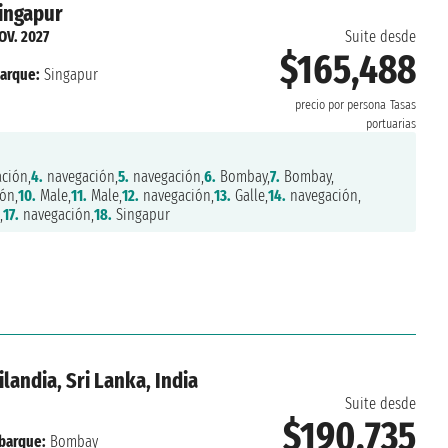
Singapur
OV. 2027
Suite desde
$165,488
arque:
Singapur
precio por persona
Tasas
portuarias
ción,
4.
navegación,
5.
navegación,
6.
Bombay,
7.
Bombay,
ón,
10.
Male,
11.
Male,
12.
navegación,
13.
Galle,
14.
navegación,
,
17.
navegación,
18.
Singapur
ilandia, Sri Lanka, India
Suite desde
$190,735
barque:
Bombay