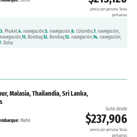
precio por persona
Tasas
portuarias
3.
Phuket,
4.
navegación,
5.
navegación,
6.
Colombo,
7.
navegación,
navegación,
11.
Bombay,
12.
Bombay,
13.
navegación,
14.
navegación,
7.
Doha
ur, Malasia, Thailandia, Sri Lanka,
s
Suite desde
$237,906
embarque:
Mahé
precio por persona
Tasas
portuarias