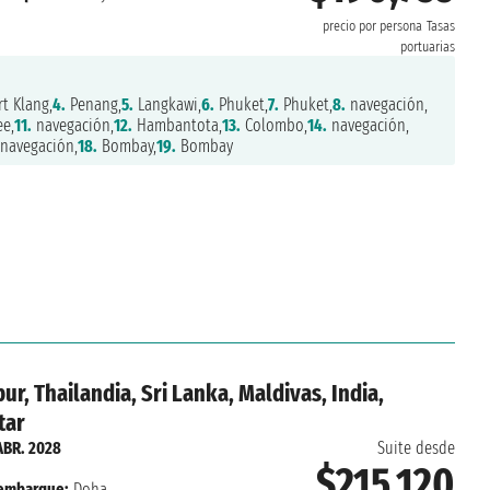
precio por persona
Tasas
portuarias
t Klang,
4.
Penang,
5.
Langkawi,
6.
Phuket,
7.
Phuket,
8.
navegación,
e,
11.
navegación,
12.
Hambantota,
13.
Colombo,
14.
navegación,
navegación,
18.
Bombay,
19.
Bombay
ur, Thailandia, Sri Lanka, Maldivas, India,
tar
ABR. 2028
Suite desde
$215,120
embarque:
Doha