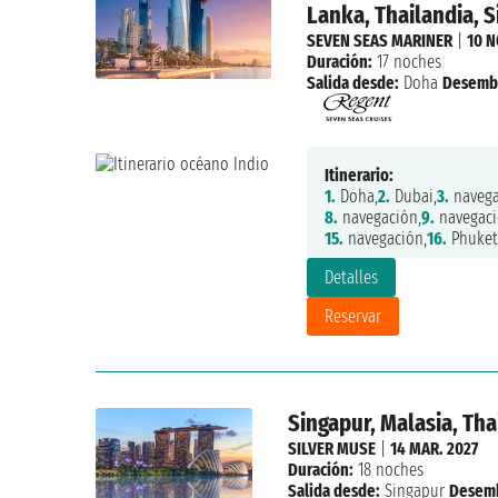
Lanka, Thailandia, 
SEVEN SEAS MARINER
|
10 N
Duración:
17 noches
Salida desde:
Doha
Desemb
Itinerario:
1.
Doha,
2.
Dubai,
3.
navega
8.
navegación,
9.
navegaci
15.
navegación,
16.
Phuket
Detalles
Reservar
Singapur, Malasia, Tha
SILVER MUSE
|
14 MAR. 2027
Duración:
18 noches
Salida desde:
Singapur
Desem