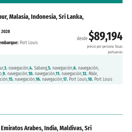
ur, Malasia, Indonesia, Sri Lanka,
. 2028
$89,194
desde
embarque:
Port Louis
precio por persona
Tasas
portuarias
ur,
3.
navegación,
4.
Sabang,
5.
navegación,
6.
navegación,
o,
9.
navegación,
10.
navegación,
11.
navegación,
12.
Male,
ción,
15.
navegación,
16.
navegación,
17.
Port Louis,
18.
Port Louis
 Emiratos Arabes, India, Maldivas, Sri