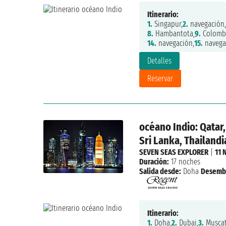
Itinerario:
1.
Singapur,
2.
navegación,
8.
Hambantota,
9.
Colomb
14.
navegación,
15.
navega
Detalles
Reservar
océano Indio: Qatar,
Sri Lanka, Thailandi
SEVEN SEAS EXPLORER
|
11 
Duración:
17 noches
Salida desde:
Doha
Desemb
Itinerario:
1.
Doha,
2.
Dubai,
3.
Muscat