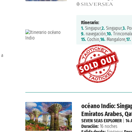
Itinerario:
1.
Singapur,
2.
Singapur,
3.
Por
9.
navegación,
10.
Trincomale
15.
Cochin,
16.
Mangalore,
17.
 a
océano Indio: Singap
Emiratos Arabes, Qa
SEVEN SEAS EXPLORER
|
14 
Duración:
16 noches
Salida desde:
Singapur
Des