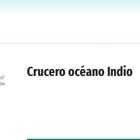
Crucero océano Indio
io?
las