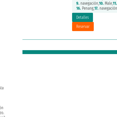
9.
navegación,
10.
Male,
11.
16.
Penang,
17.
navegación
Detalles
Reservar
sta
ión
zo.