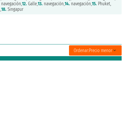
navegación,
12.
Galle,
13.
navegación,
14.
navegación,
15.
Phuket,
,
18.
Singapur
Ordenar:
Precio menor