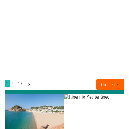
1
2
..10
Ordenar