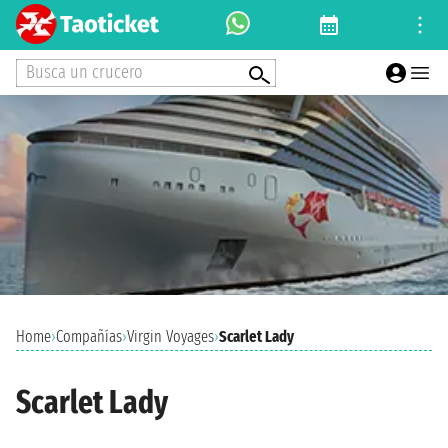
Busca un crucero
Home
›
Compañías
›
Virgin Voyages
›
Scarlet Lady
Scarlet Lady