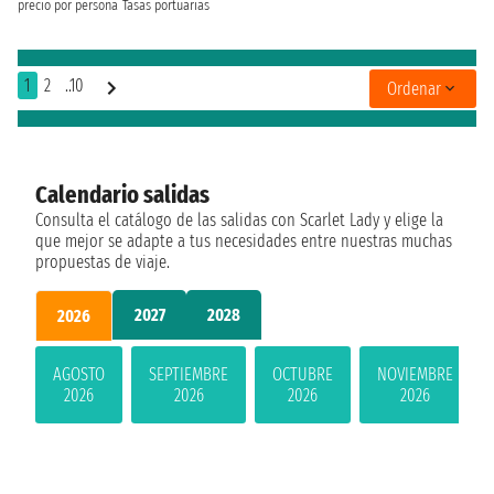
precio por persona
Tasas portuarias
1
2
..10
Ordenar
Calendario salidas
Consulta el catálogo de las salidas con Scarlet Lady y elige la
que mejor se adapte a tus necesidades entre nuestras muchas
propuestas de viaje.
2027
2028
2026
AGOSTO
SEPTIEMBRE
OCTUBRE
NOVIEMBRE
2026
2026
2026
2026