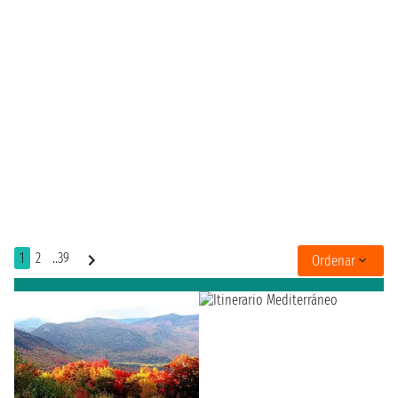
1
2
..39
Ordenar