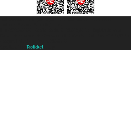
Taoticket S.r.l. Via Brigata Liguria, 3/21 16121 Genova ©2007/2026 -
Taoticket ® es una Marca Registrada
P.Iva 06206400720 - Capital Social € 100.000,00 i.v. - Registrado en la
Cámara de Comercio de Génova con REA 433093. - Aut. Prov. n° 6167/131601
- Seguro Unipol - polizza n. 206484182
A portal of the
Taoticket
group