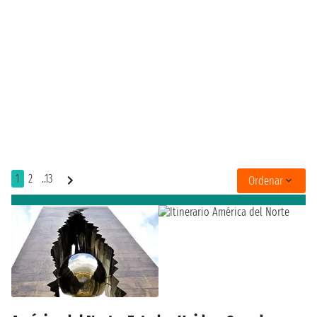
1
2
..13
Ordenar