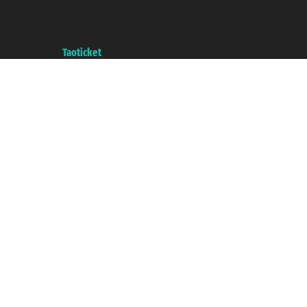
Taoticket ® es una Marca Registrada
P.Iva 06206400720 - Capital Social € 100.000,00 i.v. - Registrado en la
Cámara de Comercio de Génova con REA 433093. - Aut. Prov. n° 6167/131601
- Seguro Unipol - polizza n. 206484182
A portal of the
Taoticket
group