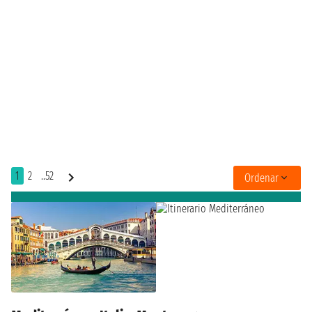
1
2
..52
Ordenar