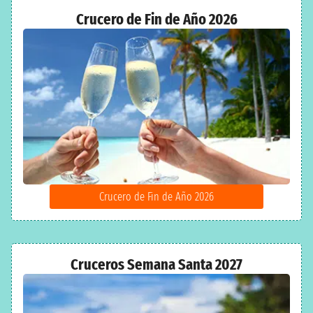
los fiordos noruegos y admirar el sol de medianoche. Nuestras
ofertas incluyen paquetes a medida para familias con niños, parejas,
Crucero de Fin de Año 2026
grupos de amigos y solteros.
Descubre en nuestra página web todas las últimas promociones,
siempre hay de nuevas para disfrutar de un crucero al mejor precio.
Hay salidas en oferta todo el año, aprovecha de nuestras
promociones y regálate el viaje que tanto deseas.
Crucero de Fin de Año 2026
Cruceros Semana Santa 2027