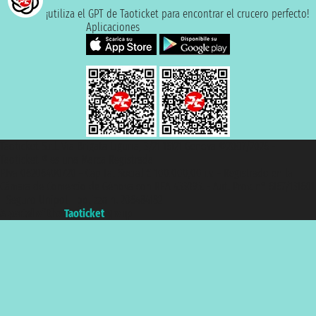
¡utiliza el GPT de Taoticket para encontrar el crucero perfecto!
Aplicaciones
Taoticket S.r.l. Via Brigata Liguria, 3/21 16121 Genova ©2007/2026 -
Taoticket ® es una Marca Registrada
P.Iva 06206400720 - Capital Social € 100.000,00 i.v. - Registrado en la
Cámara de Comercio de Génova con REA 433093. - Aut. Prov. n° 6167/131601
- Seguro Unipol - polizza n. 206484182
A portal of the
Taoticket
group