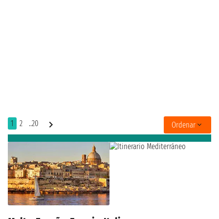
1
2
..20
Ordenar