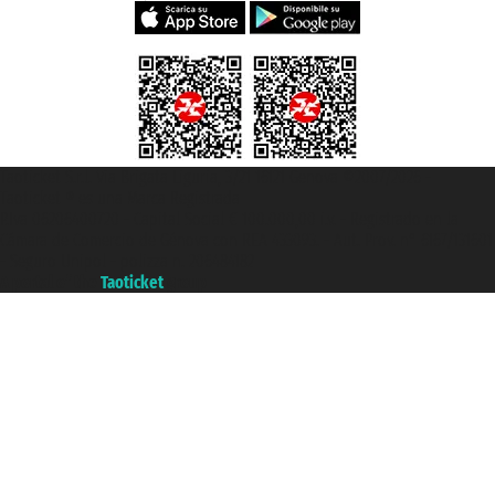
Taoticket S.r.l. Via Brigata Liguria, 3/21 16121 Genova ©2007/2026 -
Taoticket ® es una Marca Registrada
P.Iva 06206400720 - Capital Social € 100.000,00 i.v. - Registrado en la
Cámara de Comercio de Génova con REA 433093. - Aut. Prov. n° 6167/131601
- Seguro Unipol - polizza n. 206484182
A portal of the
Taoticket
group