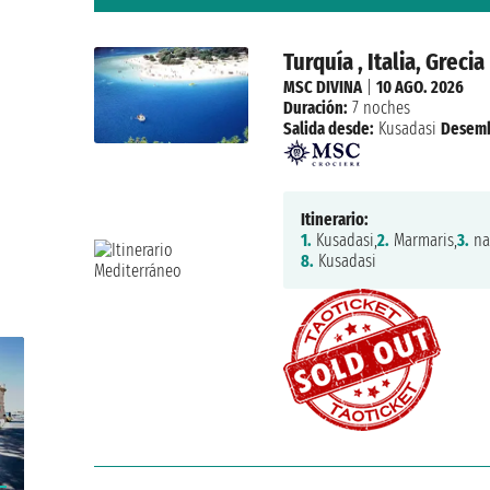
Turquía , Italia, Grecia
MSC DIVINA
|
10 AGO. 2026
Duración:
7 noches
Salida desde:
Kusadasi
Desem
Itinerario:
1.
Kusadasi,
2.
Marmaris,
3.
na
8.
Kusadasi