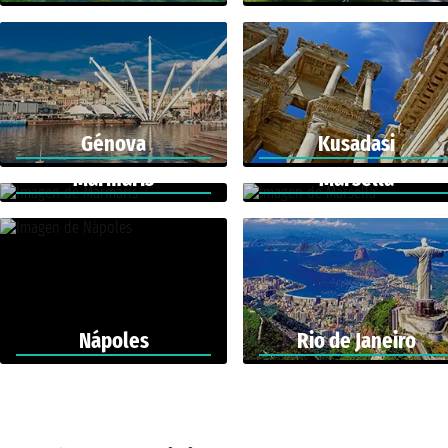
Génova
Kusadasi
Marmaris
Marsella
Nápoles
Rio de Janeiro