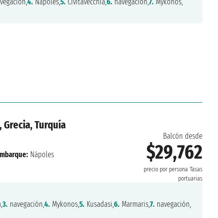
vegación,
4.
Nápoles,
5.
Civitavecchia,
6.
navegación,
7.
Mykonos,
, Grecia, Turquía
Balcón desde
$29,762
mbarque:
Nápoles
precio por persona
Tasas
portuarias
,
3.
navegación,
4.
Mykonos,
5.
Kusadasi,
6.
Marmaris,
7.
navegación,