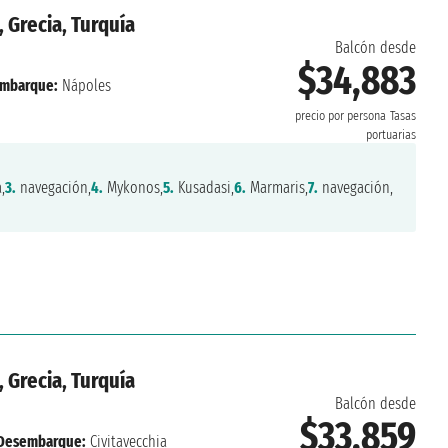
, Grecia, Turquía
Balcón desde
$34,883
mbarque:
Nápoles
precio por persona
Tasas
portuarias
,
3.
navegación,
4.
Mykonos,
5.
Kusadasi,
6.
Marmaris,
7.
navegación,
, Grecia, Turquía
Balcón desde
$33,859
Desembarque:
Civitavecchia