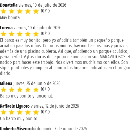
Donatella
viernes, 10 de julio de 2026
10/10
Muy bonita
Lorena
viernes, 10 de julio de 2026
10/10
El barco es muy bonito, pero yo añadiría también un pequeño parque
acuático para los niños. De todos modos, hay muchas piscinas y jacuzzis,
además de una piscina cubierta. Así que, añadiendo un parque acuático,
¡sería perfecto! ¡Los chicos del equipo de animación son MARAVILLOSOS! 
nacido para hacer este trabajo. Nos divertimos muchísimo con ellos. Son
súper puntuales y cumplen al minuto los horarios indicados en el progr
diario.
Milena
jueves, 25 de junio de 2026
10/10
Barco muy bonito y funcional.
Raffaele Liguoro
viernes, 12 de junio de 2026
10/10
Un barco muy bonito.
Umberto Miserocchi
domingo, 7 de junio de 2026