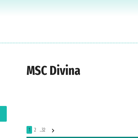
MSC Divina
1
2
..32