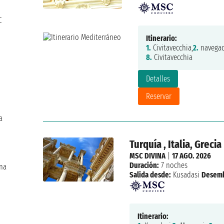
C
Itinerario:
1.
Civitavecchia,
2.
navegac
8.
Civitavecchia
Detalles
Reservar
a
Turquía , Italia, Grecia
MSC DIVINA
|
17 AGO. 2026
Duración:
7 noches
ona
Salida desde:
Kusadasi
Desem
Itinerario: