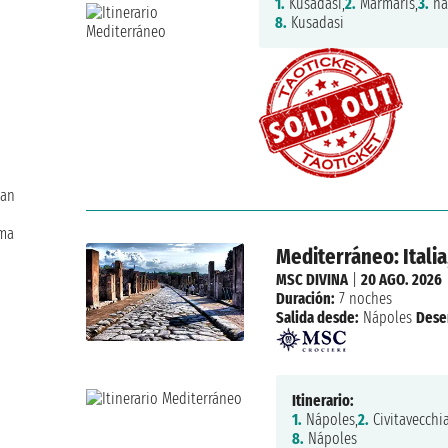
1.
Kusadasi,
2.
Marmaris,
3.
na
8.
Kusadasi
Han
ama
Mediterráneo: Italia
MSC DIVINA
|
20 AGO. 2026
Duración:
7 noches
Salida desde:
Nápoles
Dese
Itinerario:
1.
Nápoles,
2.
Civitavecchia
8.
Nápoles