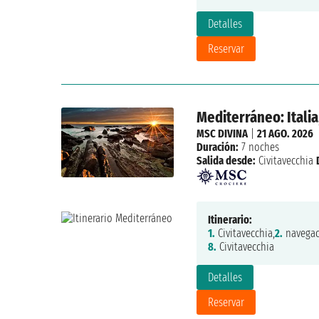
Detalles
Reservar
Mediterráneo: Italia
MSC DIVINA
|
21 AGO. 2026
Duración:
7 noches
Salida desde:
Civitavecchia
Itinerario:
1.
Civitavecchia,
2.
navegac
8.
Civitavecchia
Detalles
Reservar