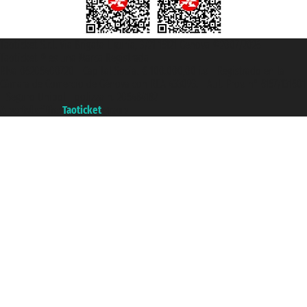
Taoticket S.r.l. Via Brigata Liguria, 3/21 16121 Genova ©2007/2026 -
Taoticket ® es una Marca Registrada
P.Iva 06206400720 - Capital Social € 100.000,00 i.v. - Registrado en la
Cámara de Comercio de Génova con REA 433093. - Aut. Prov. n° 6167/131601
- Seguro Unipol - polizza n. 206484182
A portal of the
Taoticket
group