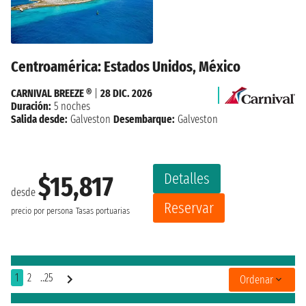
Centroamérica: Estados Unidos, México
CARNIVAL BREEZE ®
|
28 DIC. 2026
Duración:
5 noches
Salida desde:
Galveston
Desembarque:
Galveston
Detalles
$15,817
desde
Reservar
precio por persona
Tasas portuarias
1
2
..25
Ordenar