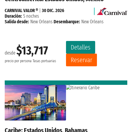
CARNIVAL VALOR ®
|
30 DIC. 2026
Duración:
5 noches
Salida desde:
New Orleans
Desembarque:
New Orleans
Detalles
$13,717
desde
Reservar
precio por persona
Tasas portuarias
Caribe: Estados Unidos, Bahamas