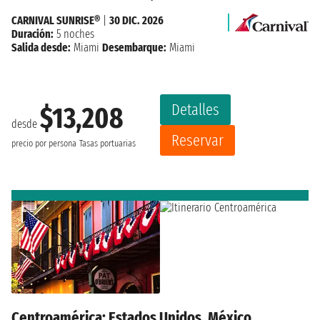
CARNIVAL SUNRISE®
|
30 DIC. 2026
Duración:
5 noches
Salida desde:
Miami
Desembarque:
Miami
Detalles
$13,208
desde
Reservar
precio por persona
Tasas portuarias
Centroamérica: Estados Unidos, México