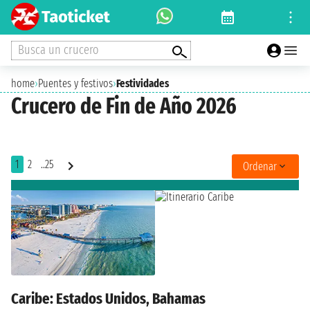
Busca un crucero
home
›
Puentes y festivos
›
Festividades
Crucero de Fin de Año 2026
1
2
..25
Ordenar
Caribe: Estados Unidos, Bahamas