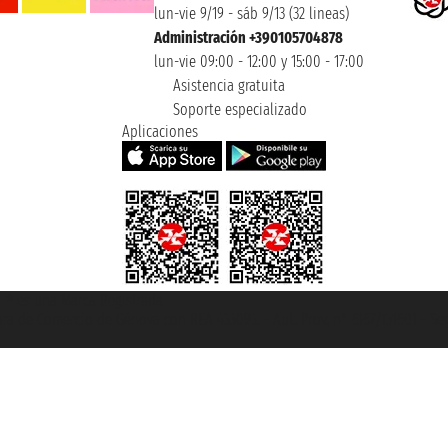
lun-vie 9/19 - sáb 9/13 (32 lineas)
Administración +390105704878
lun-vie 09:00 - 12:00 y 15:00 - 17:00
Asistencia gratuita
Soporte especializado
Aplicaciones
et ® es una Marca Registrada
mara de Comercio de Génova con REA 433093. - Aut. Prov. n° 6167/131601 - Se