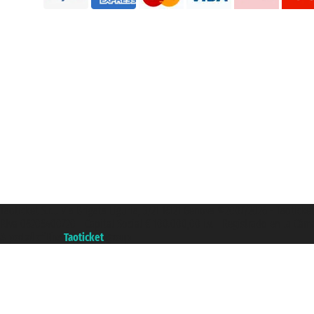
Taoticket S.r.l. Via Brigata Liguria, 3/21 16121 Genova ©2007/2026 - Taotick
P.Iva 06206400720 - Capital Social € 100.000,00 i.v. - Registrado en la Cá
A portal of the
Taoticket
group