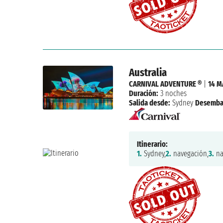
Australia
CARNIVAL ADVENTURE ®
|
14 M
Duración:
3 noches
Salida desde:
Sydney
Desemba
Itinerario:
1.
Sydney,
2.
navegación,
3.
na