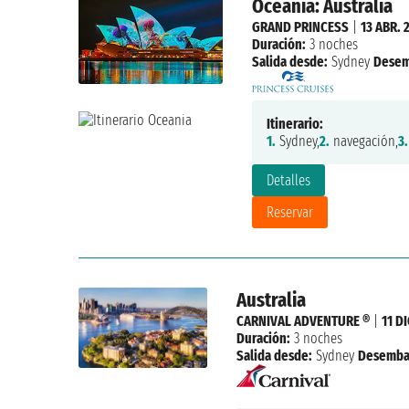
Oceania: Australia
GRAND PRINCESS
|
13 ABR. 
Duración:
3 noches
Salida desde:
Sydney
Desem
Itinerario:
1.
Sydney,
2.
navegación,
3.
Detalles
Reservar
Australia
CARNIVAL ADVENTURE ®
|
11 D
Duración:
3 noches
Salida desde:
Sydney
Desemba