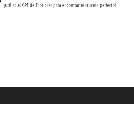
¡utiliza el GPT de Taoticket para encontrar el crucero perfecto!
guro Unipol - polizza n. 206484182