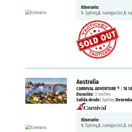
Itinerario:
1.
Sydney,
2.
navegación,
3.
na
Australia
CARNIVAL ADVENTURE ®
|
18 S
Duración:
3 noches
Salida desde:
Sydney
Desemba
Itinerario:
1.
Sydney,
2.
navegación,
3.
na