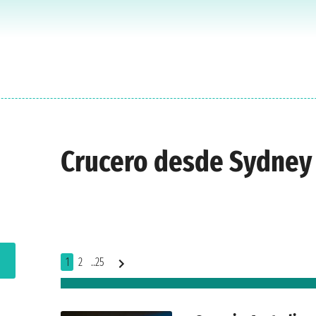
Crucero desde Sydney
1
2
..25