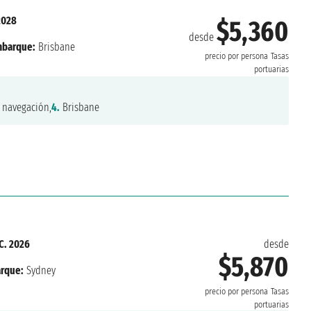
2028
$5,360
desde
barque:
Brisbane
precio por persona
Tasas
portuarias
navegación,
4.
Brisbane
IC. 2026
desde
$5,870
rque:
Sydney
precio por persona
Tasas
portuarias