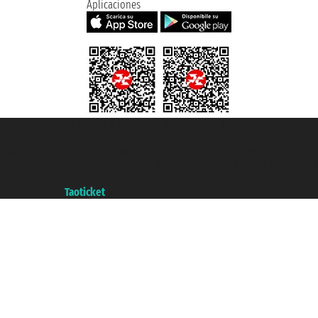
Aplicaciones
Taoticket S.r.l. Via Brigata Liguria, 3/21 16121 Genova ©2007/2026 -
Taoticket ® es una Marca Registrada
P.Iva 06206400720 - Capital Social € 100.000,00 i.v. - Registrado en la
Cámara de Comercio de Génova con REA 433093. - Aut. Prov. n° 6167/131601
- Seguro Unipol - polizza n. 206484182
A portal of the
Taoticket
group