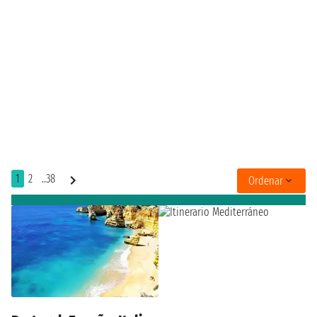
1
2
..38
Ordenar