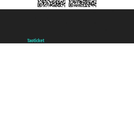
Taoticket S.r.l. Via Brigata Liguria, 3/21 16121 Genova ©2007/2026 -
Taoticket ® es una Marca Registrada
P.Iva 06206400720 - Capital Social € 100.000,00 i.v. - Registrado en la
Cámara de Comercio de Génova con REA 433093. - Aut. Prov. n° 6167/131601
- Seguro Unipol - polizza n. 206484182
A portal of the
Taoticket
group