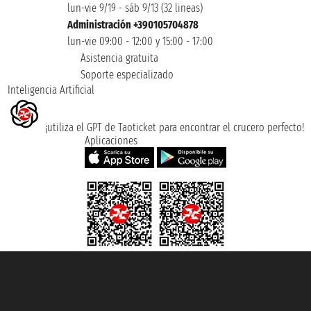
lun-vie 9/19 - sáb 9/13 (32 lineas)
Administración +390105704878
lun-vie 09:00 - 12:00 y 15:00 - 17:00
Asistencia gratuita
Soporte especializado
Inteligencia Artificial
¡utiliza el GPT de Taoticket para encontrar el crucero perfecto!
Aplicaciones
Taoticket S.r.l. Via Brigata Liguria, 3/21 16121 Genova ©2007/2026 -
Taoticket ® es una Marca Registrada
P.Iva 06206400720 - Capital Social € 100.000,00 i.v. - Registrado en la
Cámara de Comercio de Génova con REA 433093. - Aut. Prov. n° 6167/131601
- Seguro Unipol - polizza n. 206484182