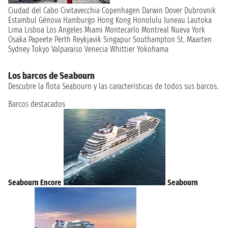
Ciudad del Cabo
Civitavecchia
Copenhagen
Darwin
Dover
Dubrovnik
Estambul
Génova
Hamburgo
Hong Kong
Honolulu
Juneau
Lautoka
Lima
Lisboa
Los Angeles
Miami
Montecarlo
Montreal
Nueva York
Osaka
Papeete
Perth
Reykjavik
Singapur
Southampton
St. Maarten
Sydney
Tokyo
Valparaiso
Venecia
Whittier
Yokohama
Los barcos de Seabourn
Descubre la flota Seabourn y las características de todos sus barcos.
Barcos destacados
Seabourn Encore
Seabourn