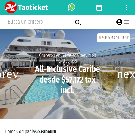
Busca un crucero
Cruceros en Suite con servicios
exclusivos
All-Inclusive Caribe
desde $57,172 tax
incl.
Home
›
Compañías
›
Seabourn