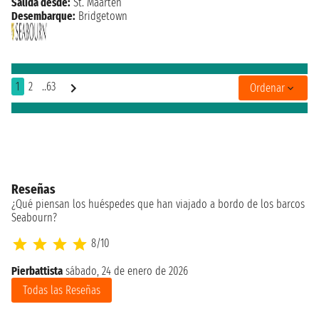
Salida desde:
St. Maarten
Desembarque:
Bridgetown
1
2
..63
Ordenar
Reseñas
¿Qué piensan los huéspedes que han viajado a bordo de los barcos
Seabourn?
8/10
Pierbattista
sábado, 24 de enero de 2026
gi
Todas las Reseñas