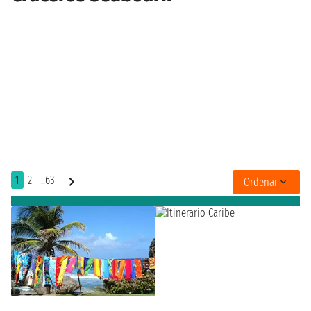
1
2
..63
Ordenar