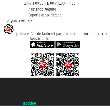
lun-vie 09:00 - 12:00 y 15:00 - 17:00
Asistencia gratuita
Soporte especializado
Inteligencia Artificial
¡utiliza el GPT de Taoticket para encontrar el crucero perfecto!
Aplicaciones
Taoticket S.r.l. Via Brigata Liguria, 3/21 16121 Genova ©2007/2026 -
Taoticket ® es una Marca Registrada
P.Iva 06206400720 - Capital Social € 100.000,00 i.v. - Registrado en la
Cámara de Comercio de Génova con REA 433093. - Aut. Prov. n° 6167/131601
- Seguro Unipol - polizza n. 206484182
A portal of the
Taoticket
group