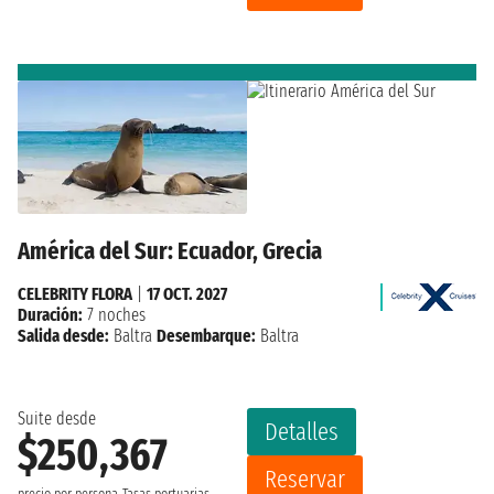
América del Sur: Ecuador, Grecia
CELEBRITY FLORA
|
17 OCT. 2027
Duración:
7 noches
Salida desde:
Baltra
Desembarque:
Baltra
Suite desde
Detalles
$250,367
Reservar
precio por persona
Tasas portuarias