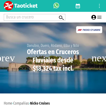
Busca un crucero
Danubio, Duero, Ródano, Elba y Nilo
Ofertas en Cruceros
Fluviales desde
$18,324 tax incl.
Home
›
Compañías
›
Nicko Cruises