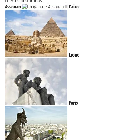
Puertos destacados
Assouan
Il Cairo
Lione
París