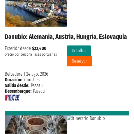
Danubio: Alemania, Austria, Hungría, Eslovaquia
Exteriór desde
$22,400
Detalles
precio por persona
Tasas portuarias
Reservar
Belvedere
|
24 ago. 2026
Duración:
7 noches
Salida desde:
Passau
Desembarque:
Passau