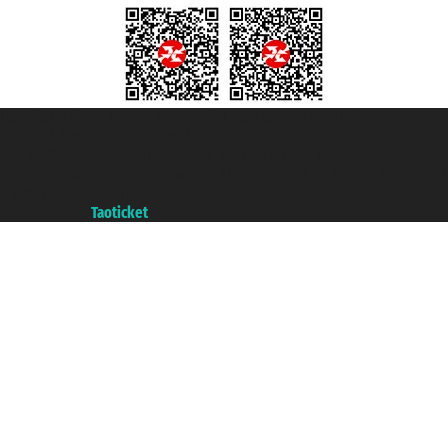
Taoticket S.r.l. Via Brigata Liguria, 3/21 16121 Genova ©2007/2026 -
Taoticket ® es una Marca Registrada
P.Iva 06206400720 - Capital Social € 100.000,00 i.v. - Registrado en la
Cámara de Comercio de Génova con REA 433093. - Aut. Prov. n° 6167/131601
- Seguro Unipol - polizza n. 206484182
A portal of the
Taoticket
group