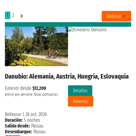
1
2
Ordenar
Danubio: Alemania, Austria, Hungría, Eslovaquia
Exteriór desde
$12,209
Detalles
precio por persona
Tasas portuarias
Reservar
Bellejour
|
26 oct. 2026
Duración:
5 noches
Salida desde:
Passau
Desembarque:
Passau