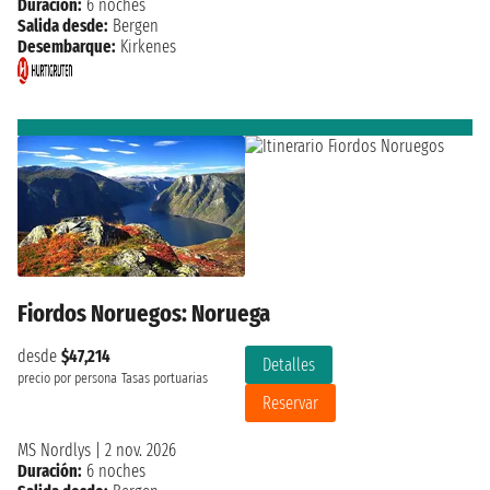
Duración:
6 noches
Salida desde:
Bergen
Desembarque:
Kirkenes
Fiordos Noruegos: Noruega
desde
$47,214
Detalles
precio por persona
Tasas portuarias
Reservar
MS Nordlys
|
2 nov. 2026
Duración:
6 noches