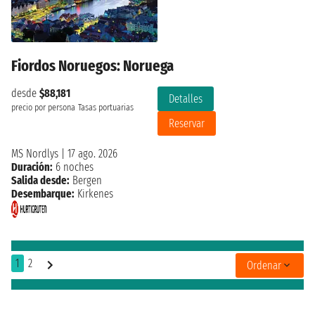
Fiordos Noruegos: Noruega
desde
$88,181
Detalles
precio por persona
Tasas portuarias
Reservar
MS Nordlys
|
17 ago. 2026
Duración:
6 noches
Salida desde:
Bergen
Desembarque:
Kirkenes
1
2
Ordenar