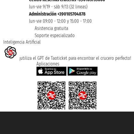
lun-vie 9/19 - sáb 9/13 (32 lineas)
Administración +390105704878
lun-vie 09:00 - 12:00 y 15:00 - 17:00
Asistencia gratuita
Soporte especializado
Inteligencia Artificial
¡utiliza el GPT de Taoticket para encontrar el crucero perfecto!
Aplicaciones
Taoticket S.r.l. Via Brigata Liguria, 3/21 16121 Genova ©2007/2026 -
Taoticket ® es una Marca Registrada
P.Iva 06206400720 - Capital Social € 100.000,00 i.v. - Registrado en la
Cámara de Comercio de Génova con REA 433093. - Aut. Prov. n° 6167/131601