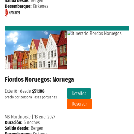
Salida desde:
Bergen
Desembarque:
Kirkenes
Fiordos Noruegos: Noruega
Exteriór desde
$51,188
Detalles
precio por persona
Tasas portuarias
Reservar
MS Nordnorge
|
13 ene. 2027
Duración:
6 noches
Salida desde:
Bergen
Desembarque:
Kirkenes