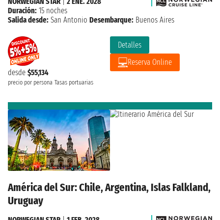
NORWEGIAN STAR
|
2 ENE. 2028
Duración:
15 noches
Salida desde:
San Antonio
Desembarque:
Buenos Aires
Detalles
Reserva Online
desde
$55,134
precio por persona
Tasas portuarias
América del Sur: Chile, Argentina, Islas Falkland,
Uruguay
NORWEGIAN STAR
|
1 FEB. 2028