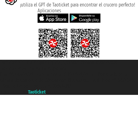
¡utiliza el GPT de Taoticket para encontrar el crucero perfecto!
Aplicaciones
Taoticket S.r.l. Via Brigata Liguria, 3/21 16121 Genova ©2007/2026 -
Taoticket ® es una Marca Registrada
P.Iva 06206400720 - Capital Social € 100.000,00 i.v. - Registrado en la
Cámara de Comercio de Génova con REA 433093. - Aut. Prov. n° 6167/131601
- Seguro Unipol - polizza n. 206484182
A portal of the
Taoticket
group