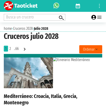
Busca un crucero
home
›
Cruceros 2028
›
Julio 2028
Cruceros julio 2028
1
2
..66
Ordenar
Mediterráneo: Croacia, Italia, Grecia,
Montenegro