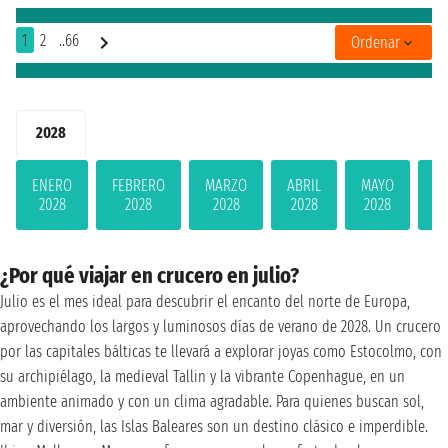
1
2
..66
Ordenar
2028
ENERO
FEBRERO
MARZO
ABRIL
MAYO
JU
2028
2028
2028
2028
2028
2
¿Por qué viajar en crucero en julio?
Julio es el mes ideal para descubrir el encanto del norte de Europa,
aprovechando los largos y luminosos días de verano de 2028. Un crucero
por las capitales bálticas te llevará a explorar joyas como Estocolmo, con
su archipiélago, la medieval Tallin y la vibrante Copenhague, en un
ambiente animado y con un clima agradable. Para quienes buscan sol,
mar y diversión, las Islas Baleares son un destino clásico e imperdible.