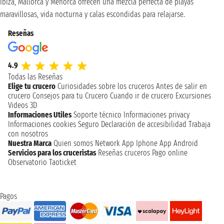
Ibiza, Mallorca y Menorca ofrecen una mezcla perfecta de playas
maravillosas, vida nocturna y calas escondidas para relajarse.
Reseñas
4.9
Todas las Reseñas
Elige tu crucero
Curiosidades sobre los cruceros
Antes de salir en
crucero
Consejos para tu Crucero
Cuando ir de crucero
Excursiones
Videos 3D
Informaciones Utiles
Soporte técnico
Informaciones privacy
Informaciones cookies
Seguro
Declaración de accesibilidad
Trabaja
con nosotros
Nuestra Marca
Quien somos
Network
App Iphone
App Android
Servicios para los cruceristas
Reseñas cruceros
Pago online
Observatorio Taoticket
Pagos