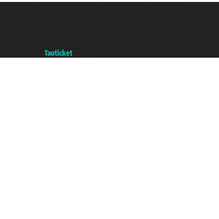
Taoticket S.r.l. Via Brigata Liguria, 3/21 16121 Genova ©2007/2026 -
Taoticket ® es una Marca Registrada
P.Iva 06206400720 - Capital Social € 100.000,00 i.v. - Registrado en la
Cámara de Comercio de Génova con REA 433093. - Aut. Prov. n° 6167/131601
- Seguro Unipol - polizza n. 206484182
A portal of the
Taoticket
group