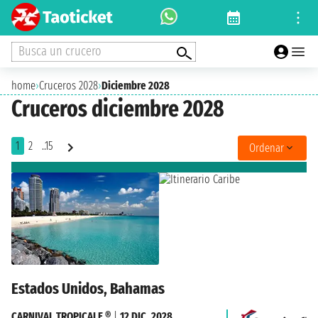
Busca un crucero
home
›
Cruceros 2028
›
Diciembre 2028
Cruceros diciembre 2028
1
2
..15
Ordenar
Estados Unidos, Bahamas
CARNIVAL TROPICALE ®
|
12 DIC. 2028