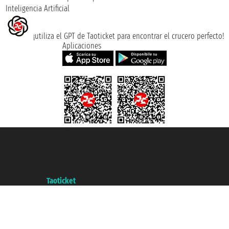
Inteligencia Artificial
¡utiliza el GPT de Taoticket para encontrar el crucero perfecto!
Aplicaciones
Taoticket S.r.l. Via Brigata Liguria, 3/21 16121 Genova ©2007/2026 -
Taoticket ® es una Marca Registrada
P.Iva 06206400720 - Capital Social € 100.000,00 i.v. - Registrado en la
Cámara de Comercio de Génova con REA 433093. - Aut. Prov. n° 6167/131601
- Seguro Unipol - polizza n. 206484182
A portal of the
Taoticket
group