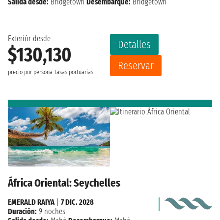
Salida desde:
Bridgetown
Desembarque:
Bridgetown
Exteriór desde
Detalles
$130,130
Reservar
precio por persona
Tasas portuarias
África Oriental: Seychelles
EMERALD RAIYA
|
7 DIC. 2028
Duración:
9 noches