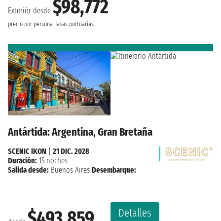
$98,772
Exteriór desde
precio por persona
Tasas portuarias
Antártida: Argentina, Gran Bretaña
SCENIC IKON
|
21 DIC. 2028
Duración:
15 noches
Salida desde:
Buenos Aires
Desembarque:
Detalles
$493,859