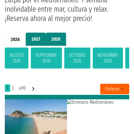
inolvidable entre mar, cultura y relax.
¡Reserva ahora al mejor precio!
2027
2028
2026
AGOSTO
SEPTIEMBRE
OCTUBRE
NOVIEMBRE
D
2026
2026
2026
2026
1
2
..490
Ordenar