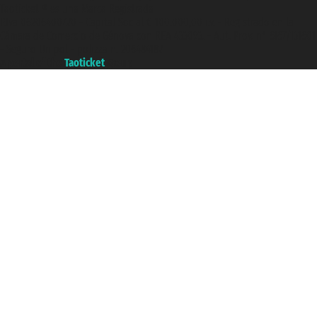
Taoticket ® es una Marca Registrada
P.Iva 06206400720 - Capital Social € 100.000,00 i.v. - Registrado en la
Cámara de Comercio de Génova con REA 433093. - Aut. Prov. n° 6167/131601
- Seguro Unipol - polizza n. 206484182
A portal of the
Taoticket
group