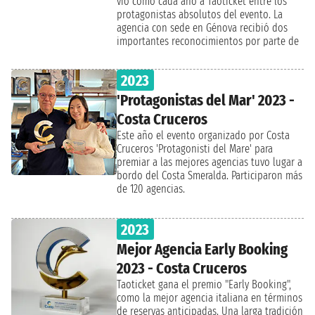
vio como cada año a Taoticket entre los
protagonistas absolutos del evento. La
agencia con sede en Génova recibió dos
importantes reconocimientos por parte de
la compañía, World Cruise Best Performer y
Best Online Agency, recogidos por el
2023
Director General Matteo Lorusso y el CEO
Nicola Lorusso. Este galardón representa el
'Protagonistas del Mar' 2023 -
reconocimiento al compromiso de
Costa Cruceros
Taoticket por parte de MSC Cruceros y eleva
aún más el prestigio de la empresa, que
Este año el evento organizado por Costa
desde hace casi 20 años opera con éxito a
Cruceros 'Protagonisti del Mare' para
nivel nacional e internacional.
premiar a las mejores agencias tuvo lugar a
bordo del Costa Smeralda. Participaron más
de 120 agencias.
2023
Mejor Agencia Early Booking
2023 - Costa Cruceros
Taoticket gana el premio "Early Booking",
como la mejor agencia italiana en términos
de reservas anticipadas. Una larga tradición