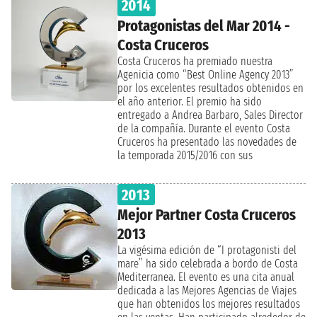
2014
en las diferentes categorias.
Protagonistas del Mar 2014 -
Costa Cruceros
Costa Cruceros ha premiado nuestra
Agenicia como “Best Online Agency 2013”
por los excelentes resultados obtenidos en
el año anterior. El premio ha sido
entregado a Andrea Barbaro, Sales Director
de la compañía. Durante el evento Costa
Cruceros ha presentado las novedades de
la temporada 2015/2016 con sus
innovadores servicios pensados para
ofrecer siempre lo mejor a los pasajeros a
2013
bordo.
Mejor Partner Costa Cruceros
2013
La vigésima edición de “I protagonisti del
mare” ha sido celebrada a bordo de Costa
Mediterranea. El evento es una cita anual
dedicada a las Mejores Agencias de Viajes
que han obtenidos los mejores resultados