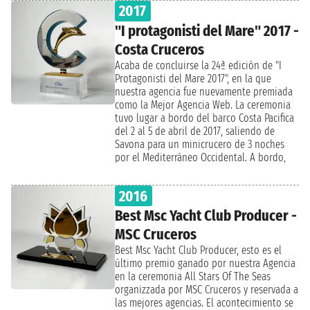
2017
mercado italiano. La compañía eligió y
conferencias del hotel. Estuvieron
premió a sus “estrellas” entre las agencias,
presentes el presidente de Gioco Viaggi, el
"I protagonisti del Mare" 2017 -
proveedores y principales socios.
señor Gigi Torre, el vicepresidente de
Costa Cruceros
ventas internacionales de Carnival Cruise
Line, Iain Baillie, Tony Roberts,
Acaba de concluirse la 24ª edición de "I
vicepresidente para el Reino Unido y
Protagonisti del Mare 2017", en la que
Europa de Princess Cruises, y Paul Nuyens,
nuestra agencia fue nuevamente premiada
gerente de desarrollo de negocios para
como la Mejor Agencia Web. La ceremonia
Benelux, Alemania, Italia, Israel, Rusia y
tuvo lugar a bordo del barco Costa Pacifica
Japón de Top Partner Carnival Cruise Line.
del 2 al 5 de abril de 2017, saliendo de
Tras la ceremonia, se ofreció una excelente
Savona para un minicrucero de 3 noches
comida preparada por el Chef con 2
por el Mediterráneo Occidental. A bordo,
estrellas Michelin, Andrea Aprea, en su
los representantes más importantes de la
refinado restaurante Vun.
compañía premiaron a los Mejores Agentes
2016
de Viajes de 2016 entre más de 1.600
participantes y aprovecharon la ocasión
Best Msc Yacht Club Producer -
para presentar el nuevo catálogo para los
MSC Cruceros
Cruceros 2018/2019. De hecho, la próxima
temporada contará con muchos itinerarios
Best Msc Yacht Club Producer, esto es el
nuevos y, sobre todo, nuevos menús que
último premio ganado por nuestra Agencia
fueron presentados directamente por el
en la ceremonia All Stars Of The Seas
galardonado Chef Bruno Barbieri. El evento
organizzada por MSC Cruceros y reservada a
también tuvo una gran repercusión en las
las mejores agencias. El acontecimiento se