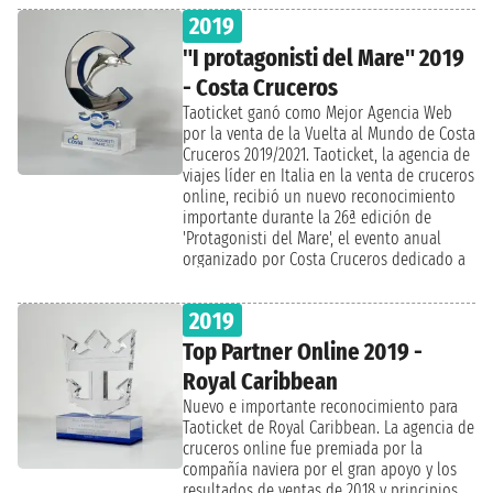
profesionales, de modo que los turistas
importante en el sector de cruceros en
2019
chinos puedan obtener experiencias de
Italia y se está destacando por su
viaje confiables, cómodas y de calidad.
"I protagonisti del Mare" 2019
capacidad para proponer y vender la World
Como una excelente agencia de viajes en
Cruise. Otro baluarte de la marca es el MSC
- Costa Cruceros
línea, Taoticket garantizará la calidad del
Yacht Club.
servicio y continuará mejorando el estándar
Taoticket ganó como Mejor Agencia Web
de sus ofertas, con el objetivo de
por la venta de la Vuelta al Mundo de Costa
proporcionar siempre lo mejor y las tarifas
Cruceros 2019/2021. Taoticket, la agencia de
más convenientes a sus clientes. Visita el
viajes líder en Italia en la venta de cruceros
sitio web oficial de QSC para el turismo de
online, recibió un nuevo reconocimiento
calidad en China (www.qualitytourism.cn) y
importante durante la 26ª edición de
busca "踏 鸥" o "Taoticket" para encontrar
'Protagonisti del Mare', el evento anual
organizado por Costa Cruceros dedicado a
nuestra empresa en la lista de proveedores
sus agencias de viajes asociadas. Del 15 al
certificados.
19 de mayo, aproximadamente 1800
2019
agencias de viajes y socios de más de 32
países de todo el mundo participaron en el
Top Partner Online 2019 -
evento a bordo del Costa Favolosa en el
Royal Caribbean
itinerario Savona-Marsella-Barcelona con el
equipo comercial de la compañía naviera.
Nuevo e importante reconocimiento para
Cuatro días de actividades de formación,
Taoticket de Royal Caribbean. La agencia de
debates, análisis del mercado de cruceros,
cruceros online fue premiada por la
espectáculos y entretenimiento. La
compañía naviera por el gran apoyo y los
ceremonia de premiación tuvo lugar el
resultados de ventas de 2018 y principios