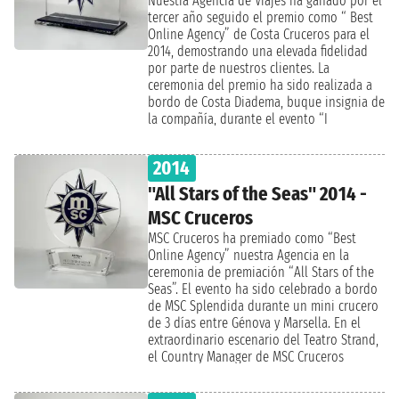
Nuestra Agencia de Viajes ha ganado por el
el evento ha sido seguido en tiempo real a
tercer año seguido el premio como “ Best
través de los principales Social Networks
Online Agency” de Costa Cruceros para el
como Instagram y Twitter con el hashtag
2014, demostrando una elevada fidelidad
#ProtagonistidelMare. Durante el evento,
por parte de nuestros clientes. La
Costa Cruceros ha presentado las
ceremonia del premio ha sido realizada a
novedades para la temporada 2017/2018, así
bordo de Costa Diadema, buque insignia de
como las originales y divertidas actividades
la compañía, durante el evento “I
que se pueden realizar a bordo.
Protagonisti del Mare”. Este evento se
realiza cada año, desde hace 22 años, para
2014
premiar las Mejores Agencias Web. Durante
el evento Costa Cruceros ha presentado el
"All Stars of the Seas" 2014 -
nuevo programa Costa neoCollection
MSC Cruceros
2016/2017.
MSC Cruceros ha premiado como “Best
Online Agency” nuestra Agencia en la
ceremonia de premiación “All Stars of the
Seas”. El evento ha sido celebrado a bordo
de MSC Splendida durante un mini crucero
de 3 días entre Génova y Marsella. En el
extraordinario escenario del Teatro Strand,
el Country Manager de MSC Cruceros
Leonardo Massa, ha premiado las Agencias
que han obtenido los mejores resultados