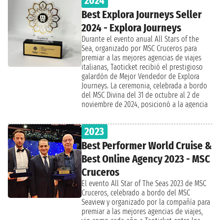
2024
Best Explora Journeys Seller
2024 - Explora Journeys
Durante el evento anual All Stars of the
Sea, organizado por MSC Cruceros para
premiar a las mejores agencias de viajes
italianas, Taoticket recibió el prestigioso
galardón de Mejor Vendedor de Explora
Journeys. La ceremonia, celebrada a bordo
del MSC Divina del 31 de octubre al 2 de
noviembre de 2024, posicionó a la agencia
en la cima de los vendedores italianos de
la marca de lujo Explora Journeys, parte del
2023
grupo MSC.
Best Performer World Cruise &
Best Online Agency 2023 - MSC
Cruceros
El evento All Star of The Seas 2023 de MSC
Cruceros, celebrado a bordo del MSC
Seaview y organizado por la compañía para
premiar a las mejores agencias de viajes,