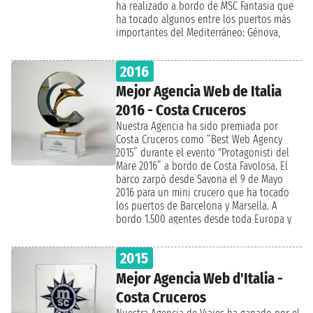
redes sociales, donde fue seguido
ha realizado a bordo de MSC Fantasia que
atentamente con el hashtag
ha tocado algunos entre los puertos más
#ProtagonistidelMare.
importantes del Mediterráneo: Génova,
Marsella y Barcelona. Este premio quiere
reafirmar nuestro trabajo en el exclusivo
2016
sector MSC Yacht Club, el area dei lujo
reservada a bordo de MSC Divina, MSC
Mejor Agencia Web de Italia
Fantasia, MSC Meraviglia, MSC Preziosa, MSC
2016 - Costa Cruceros
Seaside, MSC Seaview y MSC Splendida. Esta
premiación ha sido la ocasión para
Nuestra Agencia ha sido premiada por
comunicar la grande novedad 2019 de la
Costa Cruceros como “Best Web Agency
compañía: la primera Vuelta al Mundo en
2015” durante el evento "Protagonisti del
crucero de MSC ! El barco elegido para este
Mare 2016” a bordo de Costa Favolosa. El
importante viaje es MSC Magnifica, que en
barco zarpó desde Savona el 9 de Mayo
119 días tocará 32 paises en los 5
2016 para un mini crucero que ha tocado
continentes. Además han sido anunciados
los puertos de Barcelona y Marsella. A
nuevos barcos World Class que llegarán
bordo 1.500 agentes desde toda Europa y
entre 2022 y 2026, justo después de las
no solo: muchos de ellos llegaban desde
tanto esperadas MSC Meraviglia - Junio 2017
América del Sur. Todos han sido recibidos
2015
, MSC Seaside - Diciembre 2017, MSC Seaview
por el Director General de Costa Cruceros
- 2018 y MSC Bellissima -2019.
Neil Palomba junto a Norbert Stiekema,
Mejor Agencia Web d'Italia -
Executive Vice president Sales & Marketing
Costa Cruceros
y Massimo Brancaleoni, Senior Vice
President World Wide Sales. Por primera vez