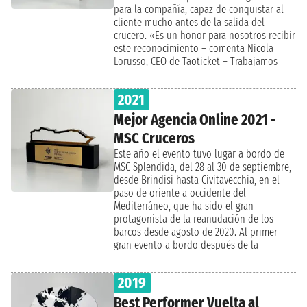
para la compañía, capaz de conquistar al
cliente mucho antes de la salida del
crucero. «Es un honor para nosotros recibir
este reconocimiento – comenta Nicola
Lorusso, CEO de Taoticket – Trabajamos
mucho la reserva anticipada, porque es
fundamental para el mundo de los
2021
cruceros. Reservar con mucha antelación
permite a las empresas poder planificar el
Mejor Agencia Online 2021 -
futuro y a los cruceristas vivir unas
MSC Cruceros
vacaciones perfectas, teniendo tiempo de
sobra para elegir el camarote que mejor se
Este año el evento tuvo lugar a bordo de
adapta a sus necesidades, excursiones,
MSC Splendida, del 28 al 30 de septiembre,
paquetes y todas las ventajas de un
desde Brindisi hasta Civitavecchia, en el
crucero. Entre otras cosas, las reservas
paso de oriente a occidente del
anticipadas suelen beneficiarse de tarifas
Mediterráneo, que ha sido el gran
especiales».
protagonista de la reanudación de los
barcos desde agosto de 2020. Al primer
gran evento a bordo después de la
pandemia, que involucró a cientos de
socios, asistieron más de 600 agentes de
2019
viajes de toda Italia. El momento
culminante de la crucero "All Stars of the
Best Performer Vuelta al