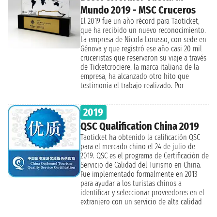
Sea" fue la noche de los Awards, donde los
Mundo 2019 - MSC Cruceros
agentes de viajes se llevaron el prestigioso
premio All Stars of the Sea 2021. Y también
El 2019 fue un año récord para Taoticket,
este año en el escenario estuvo Taoticket,
que ha recibido un nuevo reconocimiento.
que recibió el premio como Mejor Agencia
La empresa de Nicola Lorusso, con sede en
Online.
Génova y que registró ese año casi 20 mil
cruceristas que reservaron su viaje a través
de Ticketcrociere, la marca italiana de la
empresa, ha alcanzado otro hito que
testimonia el trabajo realizado. Por
segundo año consecutivo, de hecho,
Taoticket ha recibido el premio de MSC
2019
Cruceros 'All Stars of the Sea' en la
categoría 'Best Performer World Cruise'. El
QSC Qualification China 2019
22 de noviembre en Génova, a bordo de la
Taoticket ha obtenido la calificación QSC
nueva nave insignia MSC Grandiosa recién
para el mercado chino el 24 de julio de
inaugurada, tuvo lugar la ceremonia de
2019. QSC es el programa de Certificación de
entrega de premios durante una velada
Servicio de Calidad del Turismo en China.
introducida por el country manager de MSC
Fue implementado formalmente en 2013
para Italia, Leonardo Massa, y el director
para ayudar a los turistas chinos a
comercial, Luca Valentini. Marina Delfino,
identificar y seleccionar proveedores en el
responsable de administración y posventa
extranjero con un servicio de alta calidad
de la empresa, recogió el prestigioso
bajo el control de autoridades
premio. El portal es un punto de referencia