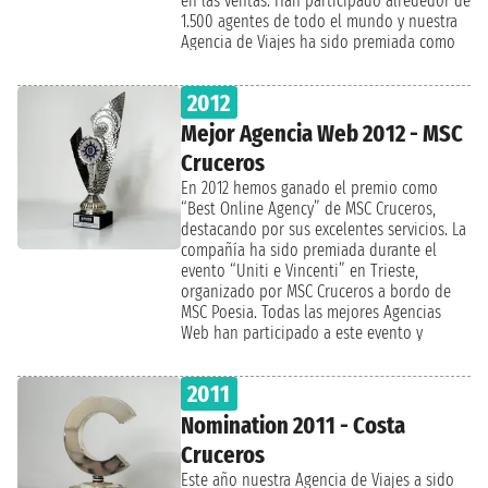
en las ventas. Han participado alrededor de
1.500 agentes de todo el mundo y nuestra
Agencia de Viajes ha sido premiada como
“Best Costa Cruises Partner” para los
resultado obtenidos en 2012.
2012
Mejor Agencia Web 2012 - MSC
Cruceros
En 2012 hemos ganado el premio como
“Best Online Agency” de MSC Cruceros,
destacando por sus excelentes servicios. La
compañía ha sido premiada durante el
evento “Uniti e Vincenti” en Trieste,
organizado por MSC Cruceros a bordo de
MSC Poesia. Todas las mejores Agencias
Web han participado a este evento y
nuestra Agencia ha demonstrado de ofrecer
un servicio impecable para conseguir los
2011
mejores resultados.
Nomination 2011 - Costa
Cruceros
Este año nuestra Agencia de Viajes a sido