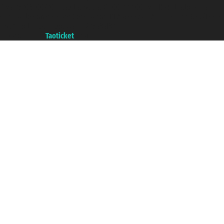
P.Iva 06206400720 - Capital Social € 100.000,00 i.v. - Registrado en la
Cámara de Comercio de Génova con REA 433093. - Aut. Prov. n° 6167/131601
- Seguro Unipol - polizza n. 206484182
A portal of the
Taoticket
group