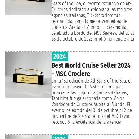
Stars of the Sea, el evento exclusivo de MSC
Cruceros dedicado a celebrar a las mejores
agencias italianas, Ticketcrociere fue
reconocida como la mejor vendedora de
cruceros Vuelta al Mundo. La ceremonia,
celebrada a bordo del MSC Seaview del 25 al
28 de octubre de 2025, rindió homenaje a la
excelencia de la agencia genovesa en uno
de los segmentos más prestigiosos del
2024
sector de los cruceros, confirmando su
liderazgo en el mercado italiano.
Best World Cruise Seller 2024
- MSC Crociere
En la 18ª edición de All Stars of the Sea, el
evento exclusivo de MSC Cruceros para
premiar a las mejores agencias italianas,
Taoticket fue galardonada como Mejor
Vendedor de Cruceros Vuelta al Mundo. El
evento, celebrado del 31 de octubre al 2 de
noviembre de 2024 a bordo del MSC Divina,
reconoció la excelencia de la agencia
genovesa en este prestigioso segmento de
viaje.