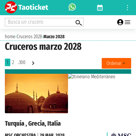
Busca un crucero
home
›
Cruceros 2028
›
Marzo 2028
Cruceros marzo 2028
1
2
..100
Ordenar
Turquía , Grecia, Italia
MSC ORCHESTRA
|
29 MAR. 2028