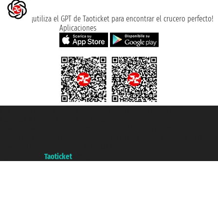
¡utiliza el GPT de Taoticket para encontrar el crucero perfecto!
Aplicaciones
Taoticket S.r.l. Via Brigata Liguria, 3/21 16121 Genova ©2007/2026 -
Taoticket ® es una Marca Registrada
P.Iva 06206400720 - Capital Social € 100.000,00 i.v. - Registrado en la
Cámara de Comercio de Génova con REA 433093. - Aut. Prov. n° 6167/131601
- Seguro Unipol - polizza n. 206484182
A portal of the
Taoticket
group