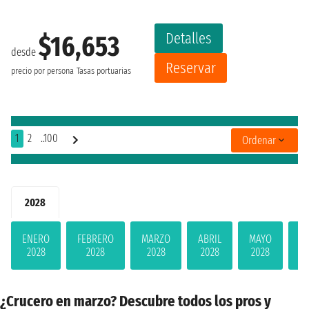
Detalles
$16,653
desde
Reservar
precio por persona
Tasas portuarias
1
2
..100
Ordenar
2028
ENERO
FEBRERO
MARZO
ABRIL
MAYO
JU
2028
2028
2028
2028
2028
2
¿Crucero en marzo? Descubre todos los pros y