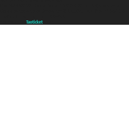
Taoticket ® es una Marca Registrada
P.Iva 06206400720 - Capital Social € 100.000,00 i.v. - Registrado en la
Cámara de Comercio de Génova con REA 433093. - Aut. Prov. n° 6167/131601
- Seguro Unipol - polizza n. 206484182
A portal of the
Taoticket
group