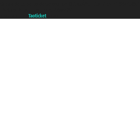
Cámara de Comercio de Génova con REA 433093. - Aut. Prov. n° 6167/131601
- Seguro Unipol - polizza n. 206484182
A portal of the
Taoticket
group