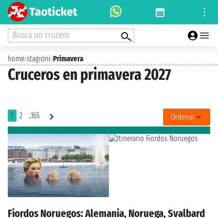
Busca un crucero
home
›
stagioni
›
Primavera
Cruceros en primavera 2027
1
2
..165
Ordenar
Fiordos Noruegos: Alemania, Noruega, Svalbard