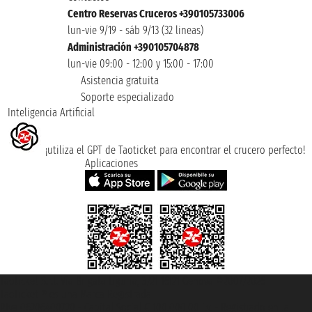
Centro Reservas Cruceros +390105733006
lun-vie 9/19 - sáb 9/13 (32 lineas)
Administración +390105704878
lun-vie 09:00 - 12:00 y 15:00 - 17:00
Asistencia gratuita
Soporte especializado
Inteligencia Artificial
¡utiliza el GPT de Taoticket para encontrar el crucero perfecto!
Aplicaciones
Taoticket S.r.l. Via Brigata Liguria, 3/21 16121 Genova ©2007/2026 -
Taoticket ® es una Marca Registrada
P.Iva 06206400720 - Capital Social € 100.000,00 i.v. - Registrado en la