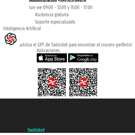
Administración +390105704878
lun-vie 09:00 - 12:00 y 15:00 - 17:00
Asistencia gratuita
Soporte especializado
Inteligencia Artificial
¡utiliza el GPT de Taoticket para encontrar el crucero perfecto!
Aplicaciones
Taoticket S.r.l. Via Brigata Liguria, 3/21 16121 Genova ©2007/2026 -
Taoticket ® es una Marca Registrada
P.Iva 06206400720 - Capital Social € 100.000,00 i.v. - Registrado en la
Cámara de Comercio de Génova con REA 433093. - Aut. Prov. n° 6167/131601
- Seguro Unipol - polizza n. 206484182
A portal of the
Taoticket
group