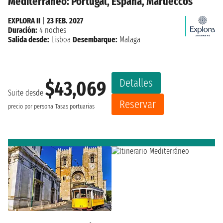
Mediterráneo: Portugal, España, Marueccos
EXPLORA II
|
23 FEB. 2027
Duración:
4 noches
Salida desde:
Lisboa
Desembarque:
Malaga
Detalles
$43,069
Suite desde
Reservar
precio por persona
Tasas portuarias