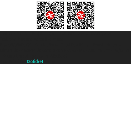
Taoticket S.r.l. Via Brigata Liguria, 3/21 16121 Genova ©2007/2026 -
Taoticket ® es una Marca Registrada
P.Iva 06206400720 - Capital Social € 100.000,00 i.v. - Registrado en la
Cámara de Comercio de Génova con REA 433093. - Aut. Prov. n° 6167/131601
- Seguro Unipol - polizza n. 206484182
A portal of the
Taoticket
group