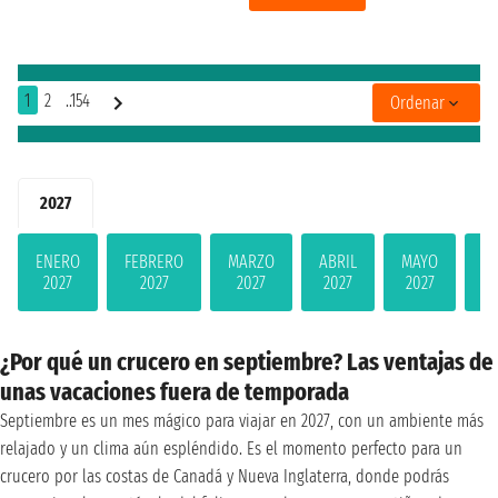
1
2
..154
Ordenar
2027
ENERO
FEBRERO
MARZO
ABRIL
MAYO
JU
2027
2027
2027
2027
2027
2
¿Por qué un crucero en septiembre? Las ventajas de
unas vacaciones fuera de temporada
Septiembre es un mes mágico para viajar en 2027, con un ambiente más
relajado y un clima aún espléndido. Es el momento perfecto para un
crucero por las costas de Canadá y Nueva Inglaterra, donde podrás